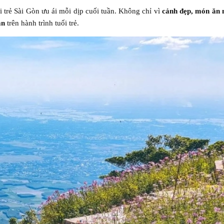
 trẻ Sài Gòn ưu ái mỗi dịp cuối tuần. Không chỉ vì
cảnh đẹp, món ăn 
ân
trên hành trình tuổi trẻ.