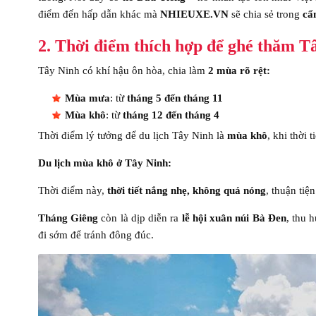
điểm đến hấp dẫn khác mà
NHIEUXE.VN
sẽ chia sẻ trong
cẩ
2. Thời điểm thích hợp để ghé thăm Tâ
Tây Ninh có khí hậu ôn hòa, chia làm
2 mùa rõ rệt:
Mùa mưa
: từ
tháng 5 đến tháng 11
Mùa khô
: từ
tháng 12 đến tháng 4
Thời điểm lý tưởng để du lịch Tây Ninh là
mùa khô
, khi thời 
Du lịch mùa khô ở Tây Ninh:
Thời điểm này,
thời tiết nắng nhẹ, không quá nóng
, thuận tiệ
Tháng Giêng
còn là dịp diễn ra
lễ hội xuân núi Bà Đen
, thu 
đi sớm để tránh đông đúc.