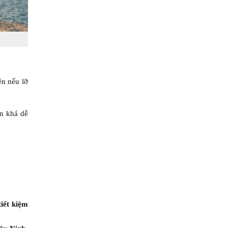
ên nếu lỡ
n khá dễ
tiết kiệm