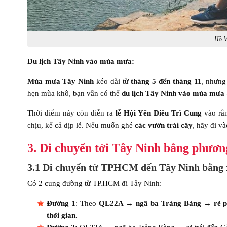
Hồ M
Du lịch Tây Ninh vào mùa mưa:
Mùa mưa Tây Ninh
kéo dài từ
tháng 5 đến tháng 11
, nhưng
hẹn mùa khô, bạn vẫn có thể
du lịch Tây Ninh vào mùa mưa
Thời điểm này còn diễn ra
lễ Hội Yến Diêu Trì Cung
vào rằm
chịu, kể cả dịp lễ. Nếu muốn ghé
các vườn trái cây
, hãy đi v
3. Di chuyển tới Tây Ninh bằng phương
3.1 Di chuyển từ TPHCM đến Tây Ninh bằng x
Có 2 cung đường từ TP.HCM đi Tây Ninh:
Đường 1
: Theo
QL22A → ngã ba Trảng Bàng → rẽ p
thời gian.