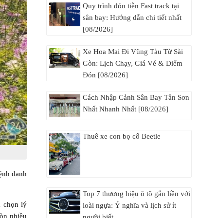
Quy trình đón tiễn Fast track tại
sân bay: Hướng dẫn chi tiết nhất
[08/2026]
Xe Hoa Mai Đi Vũng Tàu Từ Sài
Gòn: Lịch Chạy, Giá Vé & Điểm
Đón [08/2026]
Cách Nhập Cảnh Sân Bay Tân Sơn
Nhất Nhanh Nhất [08/2026]
Thuê xe con bọ cổ Beetle
ệnh danh
Top 7 thương hiệu ô tô gắn liền với
 chọn lý
loài ngựa: Ý nghĩa và lịch sử ít
còn nhiều
người biết