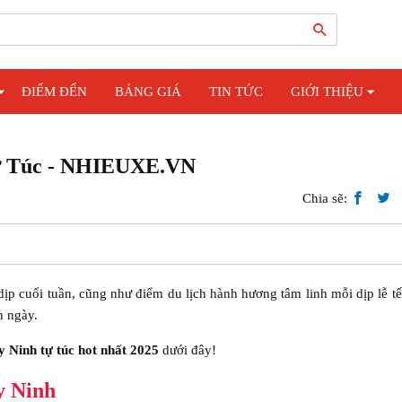
ĐIỂM ĐẾN
BẢNG GIÁ
TIN TỨC
GIỚI THIỆU
Tự Túc - NHIEUXE.VN
Chia sẽ:
dịp cuối tuần, cũng như điểm du lịch hành hương tâm linh mỗi dịp lễ tế
n ngày.
y Ninh tự túc hot nhất 2025
dưới đây!
y Ninh