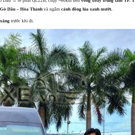
Gò Dầu → rẽ phải QL22B, chạy ~60km đến
vòng xoay trung tâm TP. T
n Gò Dầu – Hòa Thành
và ngắm
cánh đồng lúa xanh mướt.
 xăng
trước khi đi.