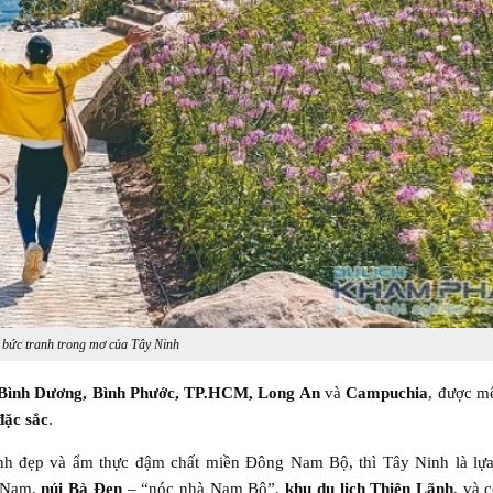
 bức tranh trong mơ của Tây Ninh
Bình Dương, Bình Phước, TP.HCM, Long An
và
Campuchia
, được m
đặc sắc
.
h đẹp và ẩm thực đậm chất miền Đông Nam Bộ, thì Tây Ninh là lựa
t Nam,
núi Bà Đen
– “nóc nhà Nam Bộ”,
khu du lịch Thiên Lãnh
, và 