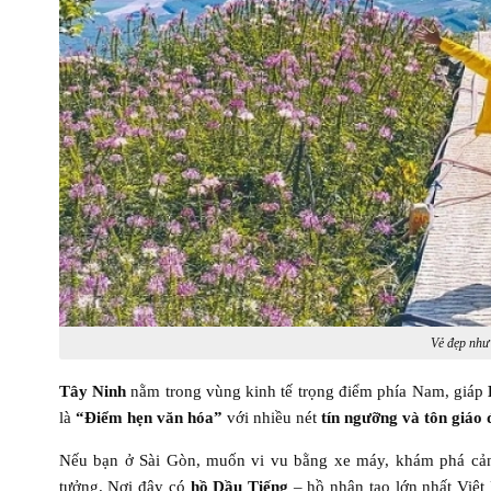
Vẻ đẹp như
Tây Ninh
nằm trong vùng kinh tế trọng điểm phía Nam, giáp
là
“Điểm hẹn văn hóa”
với nhiều nét
tín ngưỡng và tôn giáo 
Nếu bạn ở Sài Gòn, muốn vi vu bằng xe máy, khám phá cản
tưởng. Nơi đây có
hồ Dầu Tiếng
– hồ nhân tạo lớn nhất Việ