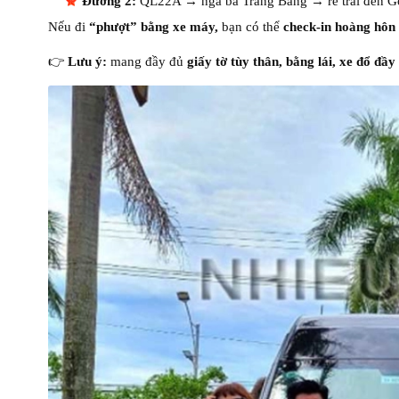
Đường 2:
QL22A → ngã ba Trảng Bàng → rẽ trái đến 
Nếu đi
“phượt” bằng xe máy,
bạn có thể
check-in hoàng hô
👉
Lưu ý:
mang đầy đủ
giấy tờ tùy thân, bằng lái, xe đổ đầy