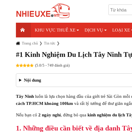
KHU VỰC THUÊ XE
DỊCH VỤ
LOẠI XE
Trang chủ
Tin tức
#1 Kinh Nghiệm Du Lịch Tây Ninh 
(5.0/5 - 749 đánh giá)
Nội dung
Tây Ninh
luôn là lựa chọn hàng đầu của giới trẻ Sài Gòn mỗi 
cách TP.HCM khoảng 100km
và rất lý tưởng để thư giãn ngắ
Nếu bạn có
2 ngày nghỉ
, đừng bỏ qua
kinh nghiệm du lịch Tâ
1. Những điều cần biết về địa danh Tâ