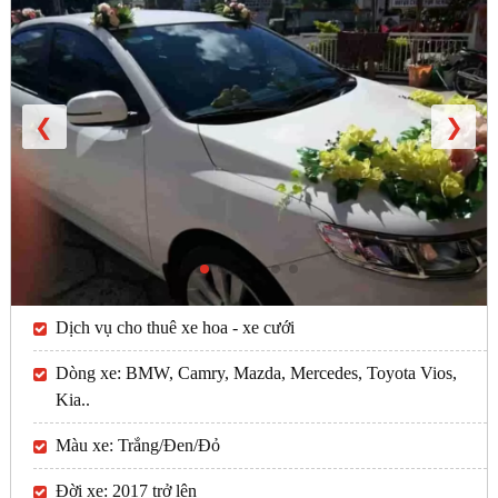
❮
❯
Dịch vụ cho thuê xe hoa - xe cưới
Dòng xe: BMW, Camry, Mazda, Mercedes, Toyota Vios,
Kia..
Màu xe: Trắng/Đen/Đỏ
Đời xe: 2017 trở lên