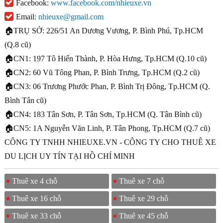
Facebook:
www.facebook.com/nhieuxe.vn
Email:
nhieuxe@gmail.com
🏠TRỤ SỞ: 226/51 An Dương Vương, P. Bình Phú, Tp.HCM
(Q.8 cũ)
🏠CN1: 197 Tô Hiến Thành, P. Hòa Hưng, Tp.HCM (Q.10 cũ)
🏠CN2: 60 Vũ Tông Phan, P. Bình Trưng, Tp.HCM (Q.2 cũ)
🏠CN3: 06 Trương Phước Phan, P. Bình Trị Đông, Tp.HCM (Q.
Bình Tân cũ)
🏠CN4: 183 Tân Sơn, P. Tân Sơn, Tp.HCM (Q. Tân Bình cũ)
🏠CN5: 1A Nguyễn Văn Linh, P. Tân Phong, Tp.HCM (Q.7 cũ)
CÔNG TY TNHH NHIEUXE.VN - CÔNG TY CHO THUÊ XE
DU LỊCH UY TÍN TẠI HỒ CHÍ MINH
Thuê xe 4 chỗ
Thuê xe 7 chỗ
Thuê xe 16 chỗ
Thuê xe 29 chỗ
Thuê xe 33 chỗ
Thuê xe 45 chỗ