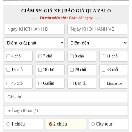
GIẢM 5% GIÁ XE | BÁO GIÁ QUA ZALO
Tư vấn miễn phí / Phản hồi ngay
4 chỗ
7 chỗ
9 chỗ
11 chỗ
16 chỗ
18 chỗ
29 chỗ
33 chỗ
45 chỗ
G.nằm
Bán tải
Limousine
1 chiều
2 chiều
City tour