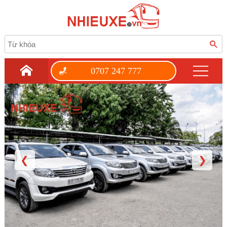
0707 247 777
❮
❯