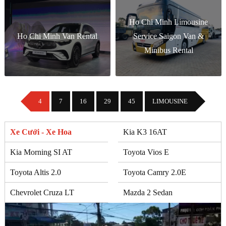
Ho Chi Minh Limousine
Ho Chi Minh Van Rental
Service Saigon Van &
Minibus Rental
4
7
16
29
45
LIMOUSINE
Xe Cưới - Xe Hoa
Kia K3 16AT
Kia Morning SI AT
Toyota Vios E
Toyota Altis 2.0
Toyota Camry 2.0E
Chevrolet Cruza LT
Mazda 2 Sedan