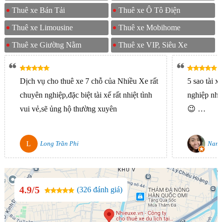
Thuê xe Bán Tải
Thuê xe Ô Tô Điện
Thuê xe Limousine
Thuê xe Mobihome
Thuê xe Giường Nằm
Thuê xe VIP, Siêu Xe
Dịch vụ cho thuê xe 7 chỗ của Nhiều Xe rất
5 sao tài x
chuyên nghiệp,đặc biệt tài xế rất nhiệt tình
nghiệp nha
vui vẻ,sẽ ủng hộ thường xuyên
😉 …
L
Long Trần Phi
Nam
4.9/5
(326 đánh giá)