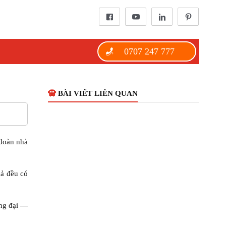
0707 247 777
BÀI VIẾT LIÊN QUAN
 đoàn nhà
cả đều có
ọng đại —