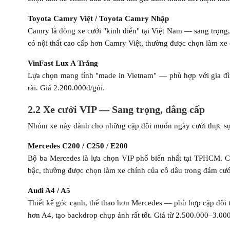
Toyota Camry Việt / Toyota Camry Nhập
Camry là dòng xe cưới "kinh điển" tại Việt Nam — sang trọng,
có nội thất cao cấp hơn Camry Việt, thường được chọn làm xe
VinFast Lux A Trắng
Lựa chọn mang tính "made in Vietnam" — phù hợp với gia đình
rãi. Giá 2.200.000đ/gói.
2.2 Xe cưới VIP — Sang trọng, đẳng cấp
Nhóm xe này dành cho những cặp đôi muốn ngày cưới thực sự n
Mercedes C200 / C250 / E200
Bộ ba Mercedes là lựa chọn VIP phổ biến nhất tại TPHCM. C
bậc, thường được chọn làm xe chính của cô dâu trong đám cướ
Audi A4 / A5
Thiết kế góc cạnh, thể thao hơn Mercedes — phù hợp cặp đôi t
hơn A4, tạo backdrop chụp ảnh rất tốt. Giá từ 2.500.000–3.00