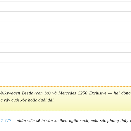
olkswagen Beetle (con bọ) và Mercedes C250 Exclusive — hai dòng
c váy cưới xòe hoặc đuôi dài.
47 777
— nhân viên sẽ tư vấn xe theo ngân sách, màu sắc phong thủy