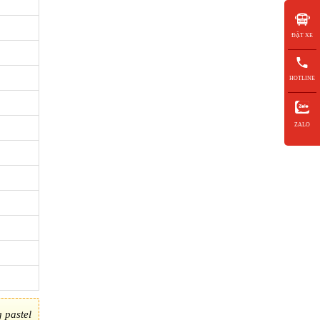
ĐẶT XE
HOTLINE
ZALO
 pastel