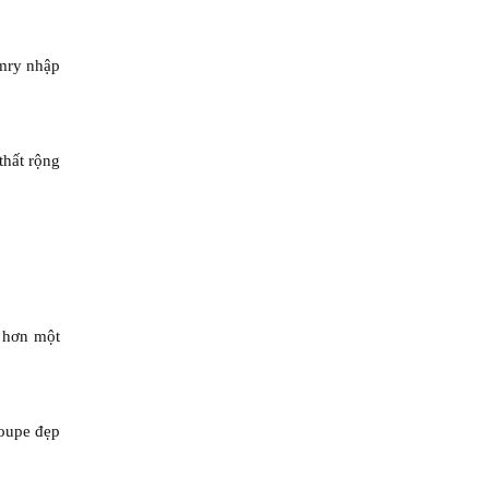
amry nhập
thất rộng
g hơn một
coupe đẹp