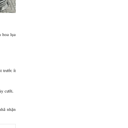
n hoa lụa
 trước ít
ày cưới.
 nhã nhặn