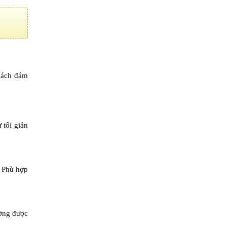
cách đám
 tối giản
. Phù hợp
ường được