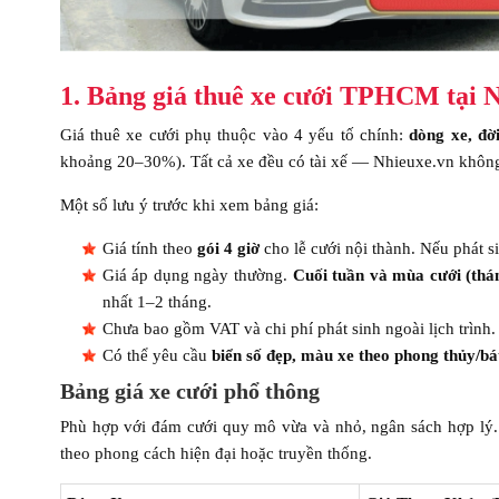
1. Bảng giá thuê xe cưới TPHCM tại
Giá thuê xe cưới phụ thuộc vào 4 yếu tố chính:
dòng xe, đời
khoảng 20–30%). Tất cả xe đều có tài xế — Nhieuxe.vn không ch
Một số lưu ý trước khi xem bảng giá:
Giá tính theo
gói 4 giờ
cho lễ cưới nội thành. Nếu phát s
Giá áp dụng ngày thường.
Cuối tuần và mùa cưới (thá
nhất 1–2 tháng.
Chưa bao gồm VAT và chi phí phát sinh ngoài lịch trình.
Có thể yêu cầu
biển số đẹp, màu xe theo phong thủy/bá
Bảng giá xe cưới phổ thông
Phù hợp với đám cưới quy mô vừa và nhỏ, ngân sách hợp lý. C
theo phong cách hiện đại hoặc truyền thống.