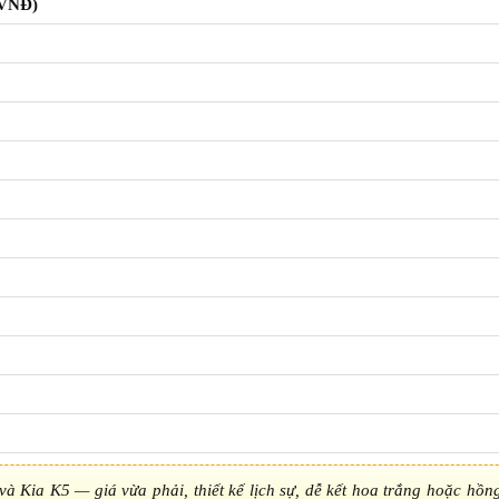
(VNĐ)
à Kia K5 — giá vừa phải, thiết kế lịch sự, dễ kết hoa trắng hoặc hồng