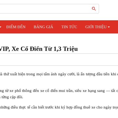
ĐIỂM ĐẾN
BẢNG GIÁ
TIN TỨC
GIỚI THIỆU
P, Xe Cổ Điển Từ 1,3 Triệu
 thứ xuất hiện trong mọi tấm ảnh ngày cưới, là ấn tượng đầu tiên khi
g từ xe phổ thông đến xe cổ điển mui trần, siêu xe hạng sang — tất 
a từng cặp đôi.
những điều thực tế cần biết trước khi ký hợp đồng thuê xe cho ngày tr