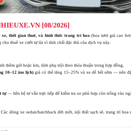
 NHIEUXE.VN [08/2026]
 xe, thời gian thuê, và hình thức trang trí hoa
(hoa tươi giá cao hơ
o thuê xe cưới tự lái vì tính chất đặc thù của dịch vụ này.
inh thêm giờ hoặc km, tính phụ trội theo thỏa thuận trong hợp đồng.
ng 10–12 âm lịch)
giá có thể tăng 15–25% và xe dễ hết sớm — nên đặt
t tự
— liên hệ tư vấn trực tiếp để kiểm tra xe phù hợp còn trống vào ng
ác dòng xe sedan/hatchback đời mới, nội thất sạch sẽ, trang trí hoa