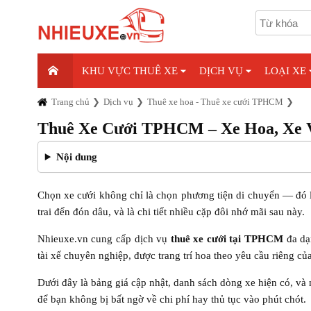
KHU VỰC THUÊ XE
DỊCH VỤ
LOẠI XE
Trang chủ
Dịch vụ
Thuê xe hoa - Thuê xe cưới TPHCM
Thuê Xe Cưới TPHCM – Xe Hoa, Xe VI
Nội dung
Chọn xe cưới không chỉ là chọn phương tiện di chuyển — đó là
trai đến đón dâu, và là chi tiết nhiều cặp đôi nhớ mãi sau này.
Nhieuxe.vn cung cấp dịch vụ
thuê xe cưới tại TPHCM
đa dạn
tài xế chuyên nghiệp, được trang trí hoa theo yêu cầu riêng củ
Dưới đây là bảng giá cập nhật, danh sách dòng xe hiện có, và 
để bạn không bị bất ngờ về chi phí hay thủ tục vào phút chót.