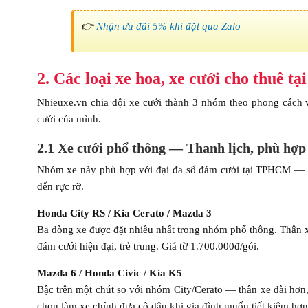
👉
Nhận ưu đãi 5% khi đặt qua Zalo
2. Các loại xe hoa, xe cưới cho thuê tạ
Nhieuxe.vn chia đội xe cưới thành 3 nhóm theo phong cách
cưới của mình.
2.1 Xe cưới phổ thông — Thanh lịch, phù hợp
Nhóm xe này phù hợp với đại đa số đám cưới tại TPHCM — thiế
đến rực rỡ.
Honda City RS / Kia Cerato / Mazda 3
Ba dòng xe được đặt nhiều nhất trong nhóm phổ thông. Thân xe
đám cưới hiện đại, trẻ trung. Giá từ 1.700.000đ/gói.
Mazda 6 / Honda Civic / Kia K5
Bậc trên một chút so với nhóm City/Cerato — thân xe dài hơn,
chọn làm xe chính đưa cô dâu khi gia đình muốn tiết kiệm hơ