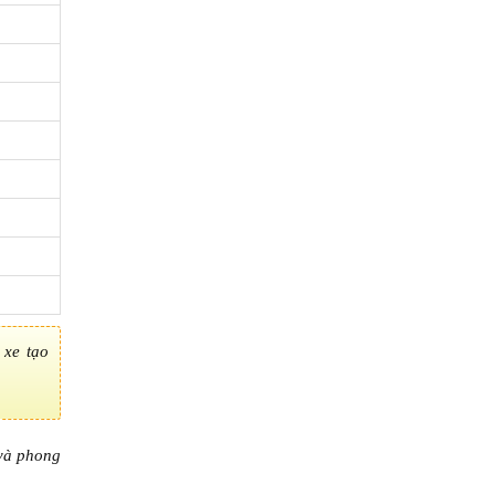
 xe tạo
 và phong