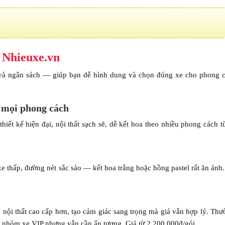
i Nhieuxe.vn
 và ngân sách — giúp bạn dễ hình dung và chọn đúng xe cho phong 
 mọi phong cách
t kế hiện đại, nội thất sạch sẽ, dễ kết hoa theo nhiều phong cách từ
 thấp, đường nét sắc sảo — kết hoa trắng hoặc hồng pastel rất ăn ảnh
 nội thất cao cấp hơn, tạo cảm giác sang trọng mà giá vẫn hợp lý. Th
n nhóm xe VIP nhưng vẫn cần ấn tượng. Giá từ 2.200.000đ/gói.