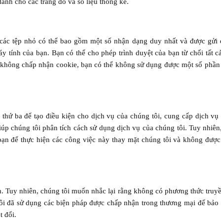
dành cho các trang đó và số liệu thống kê.
à các tệp nhỏ có thể bao gồm một số nhận dạng duy nhất và được gửi 
y tính của bạn. Bạn có thể cho phép trình duyệt của bạn từ chối tất c
n không chấp nhận cookie, bạn có thể không sử dụng được một số phần
thứ ba để tạo điều kiện cho dịch vụ của chúng tôi, cung cấp dịch vụ
iúp chúng tôi phân tích cách sử dụng dịch vụ của chúng tôi. Tuy nhiên
 bạn để thực hiện các công việc này thay mặt chúng tôi và không đượ
n. Tuy nhiên, chúng tôi muốn nhắc lại rằng không có phương thức truyề
 tôi đã sử dụng các biện pháp được chấp nhận trong thương mại để bảo
t đối.