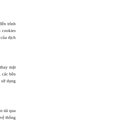
đến trình
ả cookies
 của dịch
 thay mặt
, các bên
c sử dụng
n tải qua
 vệ thông