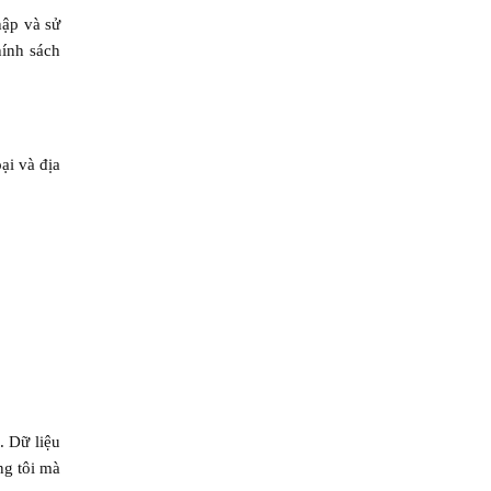
hập và sử
hính sách
ại và địa
. Dữ liệu
ng tôi mà