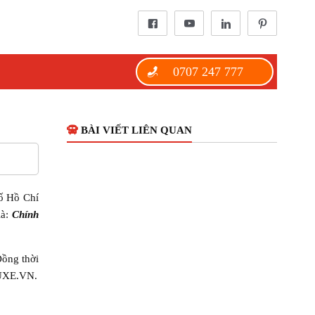
0707 247 777
BÀI VIẾT LIÊN QUAN
hố Hồ Chí
là:
Chính
Đồng thời
EUXE.VN.