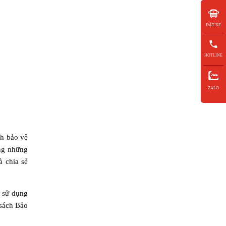
ĐẶT XE
HOTLINE
ZALO
ch bảo vệ
ng những
à chia sẻ
n sử dụng
 sách Bảo