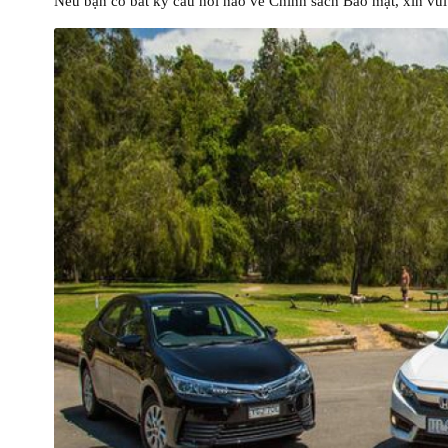
Nếu bạn có bất kỳ câu hỏi nào về Chính sách Bảo mật, xin vui 