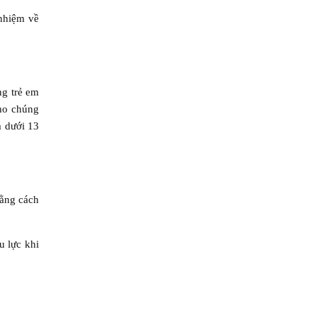
 nhiệm về
ng trẻ em
cho chúng
m dưới 13
bằng cách
u lực khi