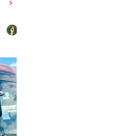
SUHOME
† “‪Drai‬” †