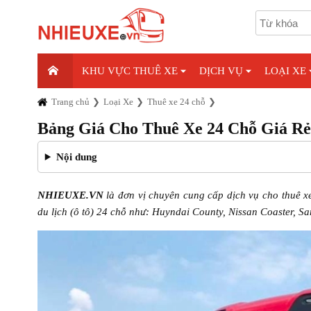
KHU VỰC THUÊ XE
DỊCH VỤ
LOẠI XE
Trang chủ
Loại Xe
Thuê xe 24 chỗ
Bảng Giá Cho Thuê Xe 24 Chỗ Giá R
Nội dung
NHIEUXE.VN
là đơn vị chuyên cung cấp dịch vụ cho thuê x
du lịch (ô tô) 24 chỗ như: Huyndai County, Nissan Coaster, S