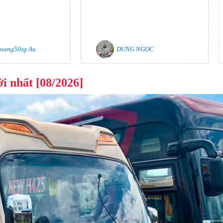
oang50sg Au
DUNG NGỌC
i nhất [08/2026]