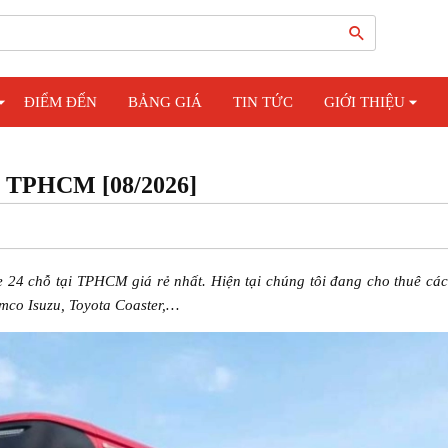
ĐIỂM ĐẾN
BẢNG GIÁ
TIN TỨC
GIỚI THIỆU
ẻ TPHCM [08/2026]
e 24 chỗ tại TPHCM giá rẻ nhất. Hiện tại chúng tôi đang cho thuê cá
amco Isuzu, Toyota Coaster,…