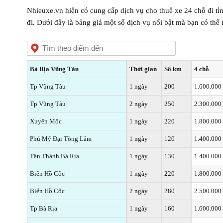
Nhieuxe.vn hiện có cung cấp dịch vụ cho thuê xe 24 chỗ đi tỉ
đi. Dưới đây là bảng giá một số dịch vụ nổi bật mà bạn có thể
Bà Rịa Vũng Tàu
Thời gian
Số km
4 chỗ
Tp Vũng Tàu
1 ngày
200
1.600.000
Tp Vũng Tàu
2 ngày
250
2.300.000
Xuyên Mộc
1 ngày
220
1.800.000
Phú Mỹ Đại Tòng Lâm
1 ngày
120
1.400.000
Tân Thành Bà Rịa
1 ngày
130
1.400.000
Biển Hồ Cốc
1 ngày
220
1.800.000
Biển Hồ Cốc
2 ngày
280
2.500.000
Tp Bà Rịa
1 ngày
160
1.600.000