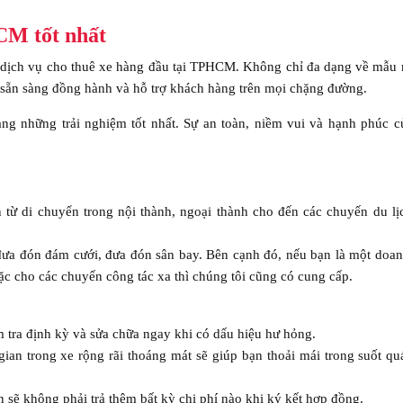
HCM tốt nhất
dịch vụ cho thuê xe hàng đầu tại TPHCM. Không chỉ đa dạng về mẫu 
nh, sẵn sàng đồng hành và hỗ trợ khách hàng trên mọi chặng đường.
 những trải nghiệm tốt nhất. Sự an toàn, niềm vui và hạnh phúc c
từ di chuyển trong nội thành, ngoại thành cho đến các chuyến du lị
đưa đón đám cưới, đưa đón sân bay. Bên cạnh đó, nếu bạn là một doa
c cho các chuyến công tác xa thì chúng tôi cũng có cung cấp.
 tra định kỳ và sửa chữa ngay khi có dấu hiệu hư hỏng.
ian trong xe rộng rãi thoáng mát sẽ giúp bạn thoải mái trong suốt quá
ạn sẽ không phải trả thêm bất kỳ chi phí nào khi ký kết hợp đồng.