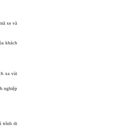
mã xe và
ủa khách
ch xa vài
nh nghiệp
 trình di