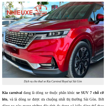
Dịch vụ cho thuê xe Kia Carnival Royal tại Sài Gòn
Kia carnival
đang là dòng xe thuộc phân khúc
xe SUV 7 chỗ cỡ
lớn
, và là dòng xe được ưa chuộng nhất thị thường Sài Gòn. Bởi
dòng xe này mang những đặc tính đa dụng và kiểu dáng thể thao