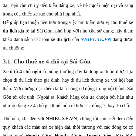
đại, bạn cần chú ý đến kiểu dáng xe, vẻ bề ngoài hiện đại và sang
trọng của chiếc xe sao cho phù hợp nhất.
Để giúp bạn thuận tiện hơn trong việc tìm kiếm đơn vị cho thuê
xe
du lịch
giá rẻ tại Sài Gòn, phù hợp với nhu cầu sử dụng, hãy tham
khảo danh sách các loại
xe du lịch
của
NHIEUXE.VN
đang được
ưa chuộng:
3.1. Cho thuê xe 4 chỗ tại Sài Gòn
Xe ô tô 4 chỗ ngồi
là thông thường đây là dòng xe luôn được lựa
chọn đi du lịch theo gia đình, hay đi du lịch đường xe với hội bạn
thân. Với những đặc điểm là khả năng cơ động trong nội thành Sài
Gòn tới các tỉnh. Ngoài ra, khách hàng còn ưa chuộn bởi hầu như
những dòng xe 4 chỗ giá thuê luôn rẻ hơn các dòng 7, hay 16 chỗ.
Thế nên, khi đến với
NHIEUXE.VN
, chúng tôi cam kết đem đến
quý khách các mẫu mã xe hiện đại, thời thượng với các dòng xe có
tiếng như
Honda City, Honda Civic, Toyota Vios, Kia K3,