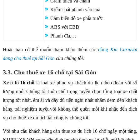
Giảm thiểu va chạm
Kiểm soát phanh vào cua
Cảm biến đỗ xe phía trước
ABS với EBD
Phanh đĩa,…
Hoặc bạn có thể muốn tham khảo thêm các
dòng
Kia Carnival
đang cho thuê tại Sài Gòn
của chúng tôi.
3.3. Cho thuê xe 16 chỗ tại Sài Gòn
Xe ô tô
16 chỗ
là loại xe phục vụ khách du lịch theo đoàn với số
lượng nhỏ. Chúng tôi luôn chú trọng tuyển chọn từng loại xe chất
lượng tốt nhất, êm ái và đầy đủ tiện nghi nhất nhằm đem đến khách
hàng trải nghiệm tuyệt vời không thể quên mỗi khi nhắc đến dịch
vụ cho thuê xe du lịch tại công ty chúng tôi.
Với nhu cầu khách hàng cần thue xe du lịch 16 chỗ ngày một tăng,
NHIEUXE.VN cung cấp dịch vụ cho thuê xe 16 chỗ, nổi bật như: