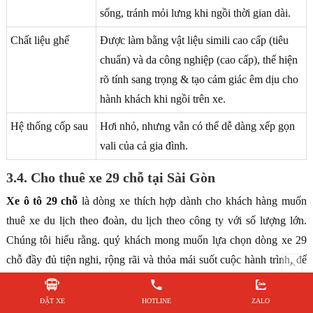
sống, tránh mỏi lưng khi ngồi thời gian dài.
Chất liệu ghế
Được làm bằng vật liệu simili cao cấp (tiêu
chuẩn) và da công nghiệp (cao cấp), thể hiện
rõ tính sang trọng & tạo cảm giác êm dịu cho
hành khách khi ngồi trên xe.
Hệ thống cốp sau
Hơi nhỏ, nhưng vẫn có thể dễ dàng xếp gọn
vali của cả gia đình.
3.4. Cho thuê xe 29 chỗ tại Sài Gòn
Xe ô tô 29 chỗ
là dòng xe thích hợp dành cho khách hàng muốn
thuê xe du lịch theo đoàn, du lịch theo công ty với số lượng lớn.
Chúng tôi hiểu rằng. quý khách mong muốn lựa chọn dòng xe 29
chỗ đầy đủ tiện nghi, rộng rãi và thỏa mái suốt cuộc hành trình, để
cuộc vui thêm trọn vẹn. Do đó, công ty chúng tôi cung cấp dịch vụ
cho thuê xe du lịch 29 chỗ với đa dạng mẫu mã, chủng loại để bạn
ĐẶT XE
HOTLINE
ZALO