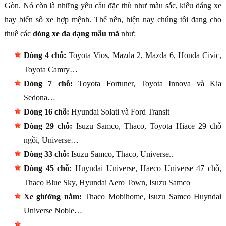
Gòn. Nó còn là những yêu cầu đặc thù như màu sắc, kiểu dáng xe
hay biển số xe hợp mệnh. Thế nên, hiện nay chúng tôi đang cho
thuê các
dòng xe đa dạng mẫu mã
như:
Dòng 4 chỗ:
Toyota Vios, Mazda 2, Mazda 6, Honda Civic,
Toyota Camry…
Dòng 7 chỗ:
Toyota Fortuner, Toyota Innova và Kia
Sedona…
Dòng 16 chỗ:
Hyundai Solati và Ford Transit
Dòng 29 chỗ:
Isuzu Samco, Thaco, Toyota Hiace 29 chỗ
ngồi, Universe…
Dòng 33 chỗ:
Isuzu Samco, Thaco, Universe..
Dòng 45 chỗ:
Huyndai Universe, Haeco Universe 47 chỗ,
Thaco Blue Sky, Hyundai Aero Town, Isuzu Samco
Xe giường nằm:
Thaco Mobihome, Isuzu Samco Huyndai
Universe Noble…
….