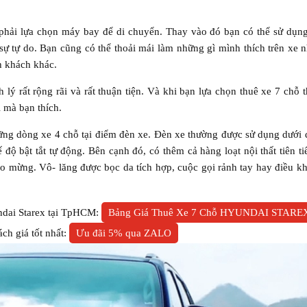
t phải lựa chọn máy bay để di chuyển. Thay vào đó bạn có thể sử dụn
sự tự do. Bạn cũng có thể thoải mái làm những gì mình thích trên xe 
h khách khác.
ý rất rộng rãi và rất thuận tiện. Và khi bạn lựa chọn thuê xe 7 chỗ t
 mà bạn thích.
ững dòng xe 4 chỗ tại điểm đèn xe. Đèn xe thường được sử dụng dưới
ộ bật tắt tự động. Bên cạnh đó, có thêm cả hàng loạt nội thất tiên ti
ào mừng. Vô- lăng được bọc da tích hợp, cuộc gọi rảnh tay hay điều k
undai Starex tại TpHCM:
Bảng Giá Thuê Xe 7 Chỗ HYUNDAI STARE
ch giá tốt nhất:
Ưu đãi 5% qua ZALO