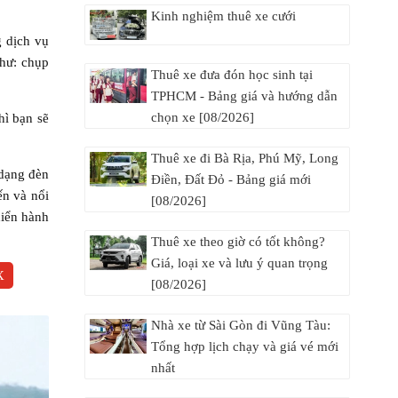
Kinh nghiệm thuê xe cưới
g dịch vụ
như: chụp
Thuê xe đưa đón học sinh tại
TPHCM - Bảng giá và hướng dẫn
chọn xe [08/2026]
hì bạn sẽ
Thuê xe đi Bà Rịa, Phú Mỹ, Long
 dạng đèn
Điền, Đất Đỏ - Bảng giá mới
ến và nổi
[08/2026]
hiển hành
Thuê xe theo giờ có tốt không?
Giá, loại xe và lưu ý quan trọng
X
[08/2026]
Nhà xe từ Sài Gòn đi Vũng Tàu:
Tổng hợp lịch chạy và giá vé mới
nhất