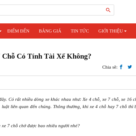
ĐIỂM ĐẾN
BẢNG GIÁ
TIN TỨC
GIỚI THIỆU
 Chỗ Có Tính Tài Xế Không?
Chia sẽ:
y. Có rất nhiều dòng xe khác nhau như: Xe 4 chỗ, xe 7 chỗ, xe 16 ch
 luật liên quan đến chúng. Thông thường, khi xe 4 chỗ hay 7 chỗ thì
u xe 7 chỗ chở được bao nhiêu người nhé?