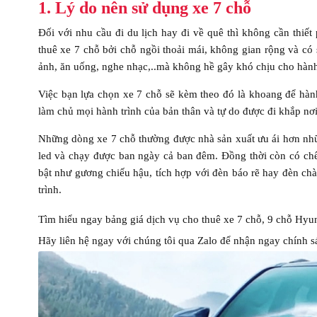
1. Lý do nên sử dụng xe 7 chỗ
Đối với nhu cầu đi du lịch hay đi về quê thì không cần thiế
thuê xe 7 chỗ bởi chỗ ngồi thoải mái, không gian rộng và có 
ảnh, ăn uống, nghe nhạc,..mà không hề gây khó chịu cho hàn
Việc bạn lựa chọn xe 7 chỗ sẽ kèm theo đó là khoang để hành l
làm chủ mọi hành trình của bản thân và tự do được đi khắp nơi
Những dòng xe 7 chỗ thường được nhà sản xuất ưu ái hơn nh
led và chạy được ban ngày cả ban đêm. Đồng thời còn có chế đ
bật như gương chiếu hậu, tích hợp với đèn báo rẽ hay đèn ch
trình.
Tìm hiểu ngay bảng giá dịch vụ cho thuê xe 7 chỗ, 9 chỗ Hy
Hãy liên hệ ngay với chúng tôi qua Zalo để nhận ngay chính sá