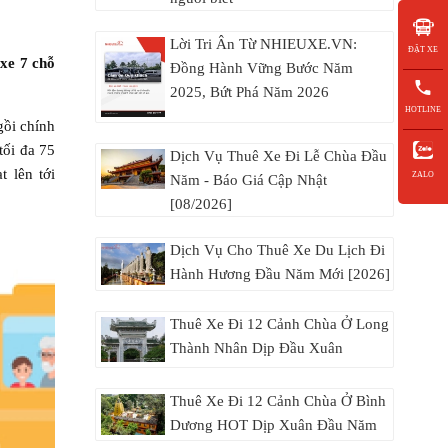
Lời Tri Ân Từ NHIEUXE.VN:
ĐẶT XE
,
xe 7 chỗ
Đồng Hành Vững Bước Năm
2025, Bứt Phá Năm 2026
HOTLINE
gồi chính
tối đa 75
Dịch Vụ Thuê Xe Đi Lễ Chùa Đầu
 lên tới
ZALO
Năm - Báo Giá Cập Nhật
[08/2026]
Dịch Vụ Cho Thuê Xe Du Lịch Đi
Hành Hương Đầu Năm Mới [2026]
Thuê Xe Đi 12 Cảnh Chùa Ở Long
Thành Nhân Dịp Đầu Xuân
Thuê Xe Đi 12 Cảnh Chùa Ở Bình
Dương HOT Dịp Xuân Đầu Năm