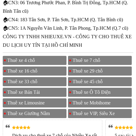
🏠CN3: 06 Trương Phước Phan, P. Bình Trị Đông, Tp.HCM (Q.
Bình Tân cũ)
🏠CN4: 183 Tân Sơn, P. Tân Sơn, Tp.HCM (Q. Tân Bình cũ)
🏠CN5: 1A Nguyễn Văn Linh, P. Tân Phong, Tp.HCM (Q.7 cũ)
CÔNG TY TNHH NHIEUXE.VN - CÔNG TY CHO THUÊ XE
DU LỊCH UY TÍN TẠI HỒ CHÍ MINH
Thuê xe 4 chỗ
Thuê xe 7 chỗ
Thuê xe 16 chỗ
Thuê xe 29 chỗ
Thuê xe 33 chỗ
Thuê xe 45 chỗ
Thuê xe Bán Tải
Thuê xe Ô Tô Điện
Thuê xe Limousine
Thuê xe Mobihome
Thuê xe Giường Nằm
Thuê xe VIP, Siêu Xe
Dịch vụ cho thuê xe 7 chỗ của Nhiều Xe rất
5 sao tài x