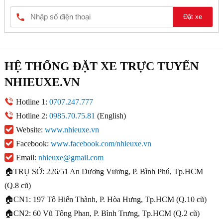
Đặt xe
HỆ THỐNG ĐẶT XE TRỰC TUYẾN
NHIEUXE.VN
Hotline 1:
0707.247.777
Hotline 2:
0985.70.75.81
(English)
Website:
www.nhieuxe.vn
Facebook:
www.facebook.com/nhieuxe.vn
Email:
nhieuxe@gmail.com
🏠TRỤ SỞ: 226/51 An Dương Vương, P. Bình Phú, Tp.HCM
(Q.8 cũ)
🏠CN1: 197 Tô Hiến Thành, P. Hòa Hưng, Tp.HCM (Q.10 cũ)
🏠CN2: 60 Vũ Tông Phan, P. Bình Trưng, Tp.HCM (Q.2 cũ)