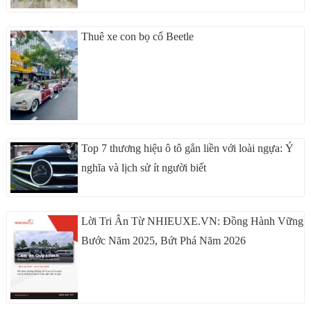
Thuê xe con bọ cổ Beetle
Top 7 thương hiệu ô tô gắn liền với loài ngựa: Ý
nghĩa và lịch sử ít người biết
Lời Tri Ân Từ NHIEUXE.VN: Đồng Hành Vững
Bước Năm 2025, Bứt Phá Năm 2026