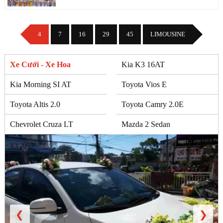
4
7
16
29
45
LIMOUSINE
Xe Cưới - Xe Hoa
Kia K3 16AT
Kia Morning SI AT
Toyota Vios E
Toyota Altis 2.0
Toyota Camry 2.0E
Chevrolet Cruza LT
Mazda 2 Sedan
❮
❯