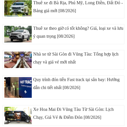
Thuê xe đi Bà Rịa, Phú Mỹ, Long Điền, Đất Đỏ -
Bảng giá mới [08/2026]
Thuê xe theo giờ có tốt không? Giá, loại xe và lưu
ý quan trọng [08/2026]
Nhà xe từ Sài Gòn đi Vũng Tàu: Tổng hợp lịch
chạy và giá vé mới nhất
Quy trình đón tiễn Fast track tại sân bay: Hướng
dẫn chi tiết nhất [08/2026]
Xe Hoa Mai Đi Vũng Tàu Từ Sài Gòn: Lịch
Chạy, Giá Vé & Điểm Đón [08/2026]