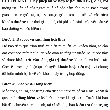
CCCD/CMND
,
Giấy phép lái xe hợp lệ (tối thiểu B2)
, cùng với
thông tin liên hệ của người thuê để bảo đảm tính minh bạch trong
giao dịch. Ngoài ra, bạn sẽ được giải thích chi tiết về các
điều
khoản thuê xe
như thời gian thuê, chi phí phát sinh, các yêu cầu về
bảo dưỡng và bảo hiểm xe.
Bước 3: Đặt cọc và xác nhận lịch thuê
Để bảo đảm quá trình thuê xe diễn ra thuận lợi, khách hàng sẽ cần
đặt cọc theo mức phí được xác định rõ ràng từ trước. Mức cọc này
sẽ được
khấu trừ vào tổng giá trị thuê xe
khi dịch vụ hoàn tất.
Cọc sẽ được thực hiện qua
chuyển khoản hoặc tiền mặt
, và chúng
tôi luôn minh bạch về các khoản này trong hợp đồng.
Bước 4: Giao xe & Đồng kiểm
Một trong những đặc trưng của dịch vụ thuê xe cổ tại Nhieuxe.vn là
quy trình
đồng kiểm xe
kỹ lưỡng trước khi giao xe. Trước khi bạn
bắt đầu chuyến đi của mình, tài xế sẽ cùng bạn
kiểm tra tình trạng