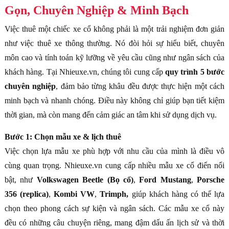
Gọn, Chuyên Nghiệp & Minh Bạch
Việc thuê một chiếc xe cổ không phải là một trải nghiệm đơn giản
như việc thuê xe thông thường. Nó đòi hỏi sự hiểu biết, chuyên
môn cao và tính toán kỹ lưỡng về yêu cầu cũng như ngân sách của
khách hàng. Tại Nhieuxe.vn, chúng tôi cung cấp
quy trình 5 bước
chuyên nghiệp
, đảm bảo từng khâu đều được thực hiện một cách
minh bạch và nhanh chóng. Điều này không chỉ giúp bạn tiết kiệm
thời gian, mà còn mang đến cảm giác an tâm khi sử dụng dịch vụ.
Bước 1: Chọn mẫu xe & lịch thuê
Việc chọn lựa mẫu xe phù hợp với nhu cầu của mình là điều vô
cùng quan trọng. Nhieuxe.vn cung cấp nhiều mẫu xe cổ điển nổi
bật, như
Volkswagen Beetle (Bọ cổ)
,
Ford Mustang
,
Porsche
356 (replica)
,
Kombi VW
,
Trimph,
giúp khách hàng có thể lựa
chọn theo phong cách sự kiện và ngân sách. Các mẫu xe cổ này
đều có những câu chuyện riêng, mang đậm dấu ấn lịch sử và thời