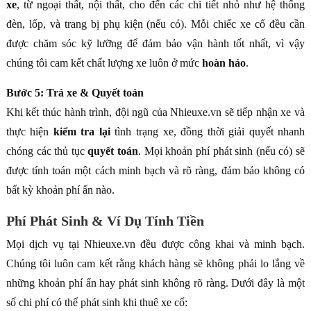
xe
, từ ngoại thất, nội thất, cho đến các chi tiết nhỏ như hệ thống
đèn, lốp, và trang bị phụ kiện (nếu có). Mỗi chiếc xe cổ đều cần
được chăm sóc kỹ lưỡng để đảm bảo vận hành tốt nhất, vì vậy
chúng tôi cam kết chất lượng xe luôn ở mức
hoàn hảo
.
Bước 5: Trả xe & Quyết toán
Khi kết thúc hành trình, đội ngũ của Nhieuxe.vn sẽ tiếp nhận xe và
thực hiện
kiểm tra lại
tình trạng xe, đồng thời giải quyết nhanh
chóng các thủ tục
quyết toán
. Mọi khoản phí phát sinh (nếu có) sẽ
được tính toán một cách minh bạch và rõ ràng, đảm bảo không có
bất kỳ khoản phí ẩn nào.
Phí Phát Sinh & Ví Dụ Tính Tiền
Mọi dịch vụ tại Nhieuxe.vn đều được công khai và minh bạch.
Chúng tôi luôn cam kết rằng khách hàng sẽ không phải lo lắng về
những khoản phí ẩn hay phát sinh không rõ ràng. Dưới đây là một
số chi phí có thể phát sinh khi thuê xe cổ: