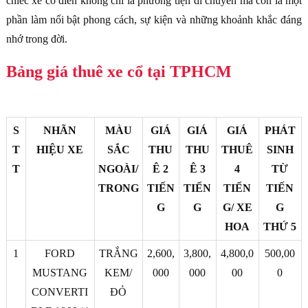
chiếc xe cổ điển không chỉ là phương tiện di chuyển mà còn là một
phần làm nổi bật phong cách, sự kiện và những khoảnh khắc đáng
nhớ trong đời.
Bảng giá thuê xe cổ tại TPHCM
S
NHÃN
MÀU
GIÁ
GIÁ
GIÁ
PHÁT
T
HIỆU XE
SẮC
THU
THU
THUÊ
SINH
T
NGOÀI/
Ê 2
Ê 3
4
TỪ
TRONG
TIẾN
TIẾN
TIẾN
TIẾN
G
G
G/ XE
G
HOA
THỨ 5
1
FORD
TRẮNG
2,600,
3,800,
4,800,0
500,00
MUSTANG
KEM/
000
000
00
0
CONVERTI
ĐỎ