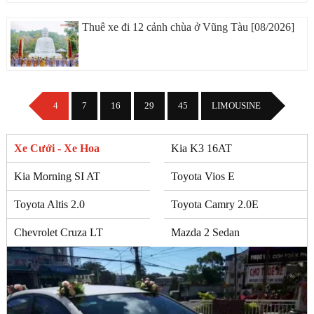
Thuê xe đi 12 cảnh chùa ở Vũng Tàu [08/2026]
4
7
16
29
45
LIMOUSINE
Xe Cưới - Xe Hoa
Kia K3 16AT
Kia Morning SI AT
Toyota Vios E
Toyota Altis 2.0
Toyota Camry 2.0E
Chevrolet Cruza LT
Mazda 2 Sedan