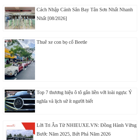
Cách Nhập Cảnh Sân Bay Tân Sơn Nhất Nhanh
Nhất [08/2026]
Thuê xe con bọ cổ Beetle
Top 7 thương hiệu ô tô gắn liền với loài ngựa: Ý
nghĩa và lịch sử ít người biết
Lời Tri Ân Từ NHIEUXE.VN: Đồng Hành Vững
Bước Năm 2025, Bứt Phá Năm 2026