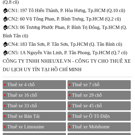
(Q.8 cũ)
🏠CN1: 197 Tô Hiến Thành, P. Hòa Hưng, Tp.HCM (Q.10 cũ)
🏠CN2: 60 Vũ Tông Phan, P. Bình Trưng, Tp.HCM (Q.2 cũ)
🏠CN3: 06 Trương Phước Phan, P. Bình Trị Đông, Tp.HCM (Q.
Bình Tân cũ)
🏠CN4: 183 Tân Sơn, P. Tân Sơn, Tp.HCM (Q. Tân Bình cũ)
🏠CN5: 1A Nguyễn Văn Linh, P. Tân Phong, Tp.HCM (Q.7 cũ)
CÔNG TY TNHH NHIEUXE.VN - CÔNG TY CHO THUÊ XE
DU LỊCH UY TÍN TẠI HỒ CHÍ MINH
Thuê xe 4 chỗ
Thuê xe 7 chỗ
Thuê xe 16 chỗ
Thuê xe 29 chỗ
Thuê xe 33 chỗ
Thuê xe 45 chỗ
Thuê xe Bán Tải
Thuê xe Ô Tô Điện
Thuê xe Limousine
Thuê xe Mobihome