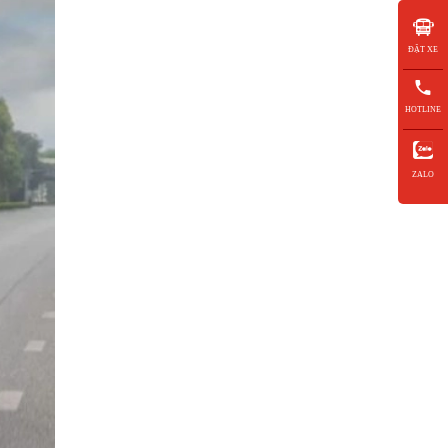
ĐẶT XE
HOTLINE
ZALO