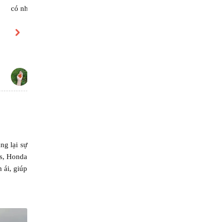
có nhu cầu sẽ alo tiếp
SUHOME
† “‪Drai‬” †
ng lại sự
os, Honda
 ái, giúp