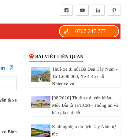
0707 247 777
BÀI VIẾT LIÊN QUAN
Thuê xe đi núi Bà Đen Tây Ninh -
Từ 1.600.000, Xe 4-45 chỗ |
Nhieuxe.vn
[08/2026] Thuê xe đi cửa khẩu
yển là xe
Mộc Bài từ TPHCM - Thông tin và
báo giá chi tiết
Kinh nghiệm du lịch Tây Ninh tự
ê xe Bình
túc