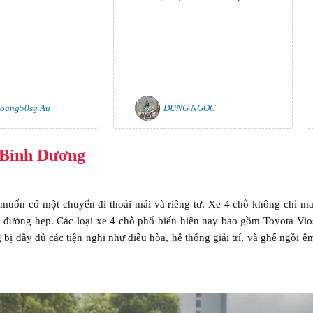
oang50sg Au
DUNG NGỌC
ừ Bình Dương
 muốn có một chuyến đi thoải mái và riêng tư. Xe 4 chỗ không chỉ ma
on đường hẹp. Các loại xe 4 chỗ phổ biến hiện nay bao gồm Toyota Vi
bị đầy đủ các tiện nghi như điều hòa, hệ thống giải trí, và ghế ngồi êm