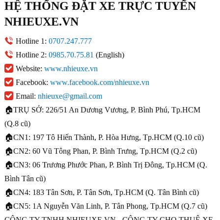
HỆ THỐNG ĐẶT XE TRỰC TUYẾN
NHIEUXE.VN
Hotline 1:
0707.247.777
Hotline 2:
0985.70.75.81
(English)
Website:
www.nhieuxe.vn
Facebook:
www.facebook.com/nhieuxe.vn
Email:
nhieuxe@gmail.com
🏠TRỤ SỞ: 226/51 An Dương Vương, P. Bình Phú, Tp.HCM
(Q.8 cũ)
🏠CN1: 197 Tô Hiến Thành, P. Hòa Hưng, Tp.HCM (Q.10 cũ)
🏠CN2: 60 Vũ Tông Phan, P. Bình Trưng, Tp.HCM (Q.2 cũ)
🏠CN3: 06 Trương Phước Phan, P. Bình Trị Đông, Tp.HCM (Q.
Bình Tân cũ)
🏠CN4: 183 Tân Sơn, P. Tân Sơn, Tp.HCM (Q. Tân Bình cũ)
🏠CN5: 1A Nguyễn Văn Linh, P. Tân Phong, Tp.HCM (Q.7 cũ)
CÔNG TY TNHH NHIEUXE.VN - CÔNG TY CHO THUÊ XE