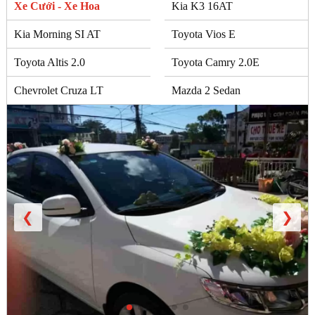
Xe Cưới - Xe Hoa
Kia K3 16AT
Kia Morning SI AT
Toyota Vios E
Toyota Altis 2.0
Toyota Camry 2.0E
Chevrolet Cruza LT
Mazda 2 Sedan
❮
❯