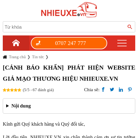
0707 247 777
Trang chủ
Tin tức
[CẢNH BÁO KHẨN] PHÁT HIỆN WEBSITE
GIẢ MẠO THƯƠNG HIỆU NHIEUXE.VN
Chia sẽ:
(5/5 - 67 đánh giá)
Nội dung
Kính gửi Quý khách hàng và Quý đối tác,
Lời đầu tiên, NHIEUXE.VN xin chân thành cảm ơn sự tin tưởng