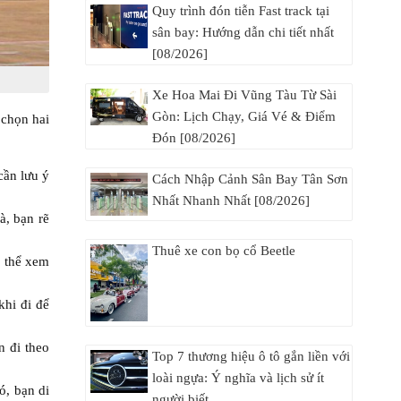
Quy trình đón tiễn Fast track tại
sân bay: Hướng dẫn chi tiết nhất
[08/2026]
Xe Hoa Mai Đi Vũng Tàu Từ Sài
Gòn: Lịch Chạy, Giá Vé & Điểm
 chọn hai
Đón [08/2026]
cần lưu ý
Cách Nhập Cảnh Sân Bay Tân Sơn
Nhất Nhanh Nhất [08/2026]
à, bạn rẽ
Thuê xe con bọ cổ Beetle
ó thể xem
hi đi để
n đi theo
Top 7 thương hiệu ô tô gắn liền với
loài ngựa: Ý nghĩa và lịch sử ít
ó, bạn di
người biết