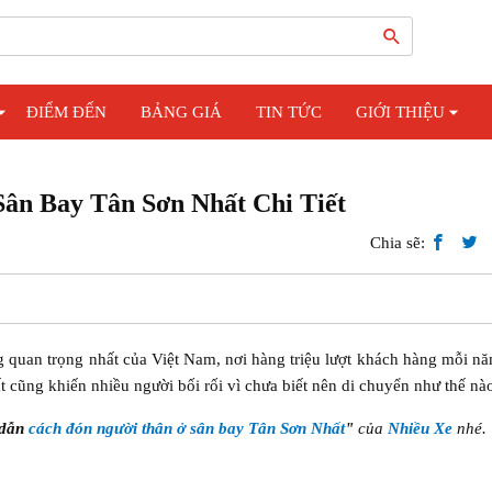
ĐIỂM ĐẾN
BẢNG GIÁ
TIN TỨC
GIỚI THIỆU
ân Bay Tân Sơn Nhất Chi Tiết
Chia sẽ:
 quan trọng nhất của Việt Nam, nơi hàng triệu lượt khách hàng mỗi n
 cũng khiến nhiều người bối rối vì chưa biết nên di chuyển như thế nà
 dẫn
cách đón người thân ở sân bay Tân Sơn Nhất
"
của
Nhiều Xe
nhé.