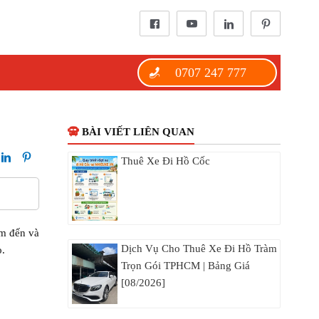
0707 247 777
BÀI VIẾT LIÊN QUAN
Thuê Xe Đi Hồ Cốc
ăm đến và
Dịch Vụ Cho Thuê Xe Đi Hồ Tràm
o.
Trọn Gói TPHCM | Bảng Giá
[08/2026]