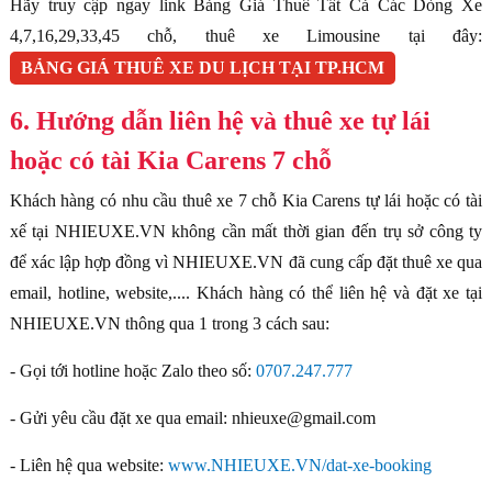
Hãy truy cập ngay link Bảng Giá Thuê Tất Cả Các Dòng Xe
4,7,16,29,33,45 chỗ, thuê xe Limousine tại đây:
BẢNG GIÁ THUÊ XE DU LỊCH TẠI TP.HCM
6. Hướng dẫn liên hệ và thuê xe tự lái
hoặc có tài Kia Carens 7 chỗ
Khách hàng có nhu cầu thuê xe 7 chỗ Kia Carens tự lái hoặc có tài
xế tại NHIEUXE.VN không cần mất thời gian đến trụ sở công ty
để xác lập hợp đồng vì NHIEUXE.VN đã cung cấp đặt thuê xe qua
email, hotline, website,.... Khách hàng có thể liên hệ và đặt xe tại
NHIEUXE.VN thông qua 1 trong 3 cách sau:
- Gọi tới hotline hoặc Zalo theo số:
0707.247.777
- Gửi yêu cầu đặt xe qua email: nhieuxe@gmail.com
- Liên hệ qua website:
www.NHIEUXE.VN/dat-xe-booking