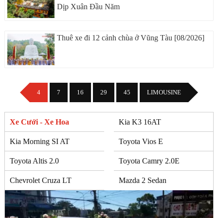
Dịp Xuân Đầu Năm
Thuê xe đi 12 cảnh chùa ở Vũng Tàu [08/2026]
4
7
16
29
45
LIMOUSINE
Xe Cưới - Xe Hoa
Kia K3 16AT
Kia Morning SI AT
Toyota Vios E
Toyota Altis 2.0
Toyota Camry 2.0E
Chevrolet Cruza LT
Mazda 2 Sedan