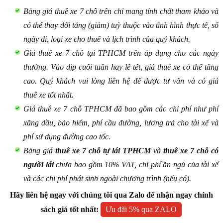
Bảng giá thuê xe 7 chỗ trên chỉ mang tính chất tham khảo và
có thể thay đổi tăng (giảm) tuỳ thuộc vào tình hình thực tế, số
ngày đi, loại xe cho thuê và lịch trình của quý khách.
Giá thuê xe 7 chỗ tại TPHCM trên áp dụng cho các ngày
thường. Vào dịp cuối tuần hay lễ tết, giá thuê xe có thể tăng
cao. Quý khách vui lòng liên hệ để được tư vấn và có giá
thuê xe tốt nhất.
Giá thuê xe 7 chỗ TPHCM đã bao gồm các chi phí như phí
xăng dầu, bảo hiểm, phí cầu đường, lương trả cho tài xế và
phí sử dụng đường cao tốc.
Bảng giá
thuê xe 7 chỗ tự lái TPHCM
và
thuê xe 7 chỗ có
người lái
chưa bao gồm 10% VAT, chi phí ăn ngủ của tài xế
và các chi phí phát sinh ngoài chương trình (nếu có).
Hãy liên hệ ngay với chúng tôi qua Zalo để nhận ngay chính
sách giá tốt nhất:
Ưu đãi 5% qua ZALO