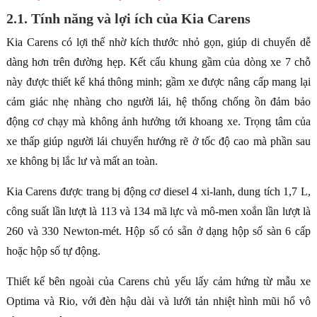
2.1. Tính năng và lợi ích của Kia Carens
Kia Carens có lợi thế nhờ kích thước nhỏ gọn, giúp di chuyển dễ
dàng hơn trên đường hẹp. Kết cấu khung gầm của dòng xe 7 chỗ
này được thiết kế khá thông minh; gầm xe được nâng cấp mang lại
cảm giác nhẹ nhàng cho người lái, hệ thống chống ồn đảm bảo
động cơ chạy mà không ảnh hưởng tới khoang xe. Trọng tâm của
xe thấp giúp người lái chuyển hướng rẽ ở tốc độ cao mà phần sau
xe không bị lắc lư và mất an toàn.
Kia Carens được trang bị động cơ diesel 4 xi-lanh, dung tích 1,7 L,
công suất lần lượt là 113 và 134 mã lực và mô-men xoắn lần lượt là
260 và 330 Newton-mét. Hộp số có sẵn ở dạng hộp số sàn 6 cấp
hoặc hộp số tự động.
Thiết kế bên ngoài của Carens chủ yếu lấy cảm hứng từ mẫu xe
Optima và Rio, với đèn hậu dài và lưới tản nhiệt hình mũi hổ vô