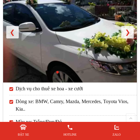
❮
❯
Dịch vụ cho thuê xe hoa - xe cưới
Dòng xe: BMW, Camry, Mazda, Mercedes, Toyota Vios,
Kia..
Màu xe: Trắng/Đen/Đỏ
Đời xe: 2017 trở lên
ĐẶT XE
HOTLINE
ZALO