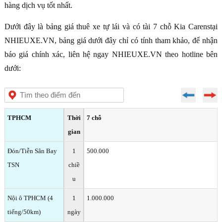
hàng dịch vụ tốt nhất.
Dưới đây là bảng giá thuê xe tự lái và có tài 7 chỗ Kia Carenstại
NHIEUXE.VN, bảng giá dưới đây chỉ có tính tham khảo, để nhận
báo giá chính xác, liên hệ ngay NHIEUXE.VN theo hotline bên
dưới:
TPHCM
Thời
7 chỗ
gian
Đón/Tiễn Sân Bay
1
500.000
TSN
chiề
u
Nội ô TPHCM (4
1
1.000.000
tiếng/50km)
ngày