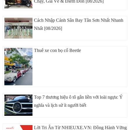
Chạy, Giá Vé & Điểm Đón [08/2026]
Cách Nhập Cảnh Sân Bay Tân Sơn Nhất Nhanh
Nhất [08/2026]
Thuê xe con bọ cổ Beetle
Top 7 thương hiệu ô tô gắn liền với loài ngựa: Ý
nghĩa và lịch sử ít người biết
Lời Tri Ân Từ NHIEUXE.VN: Đồng Hành Vững