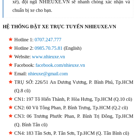
xế), đội ngũ NHIEUXE.VN sẽ nhanh chóng xác nhận và
chuẩn bị xe cho bạn.
HỆ THỐNG ĐẶT XE TRỰC TUYẾN NHIEUXE.VN
Hotline 1:
0707.247.777
Hotline 2:
0985.70.75.81
(English)
Website:
www.nhieuxe.vn
Facebook:
facebook.com/nhieuxe.vn
Email:
nhieuxe@gmail.com
TRỤ SỞ: 226/51 An Dương Vương, P. Bình Phú, Tp.HCM
(Q.8 cũ)
CN1: 197 Tô Hiến Thành, P. Hòa Hưng, Tp.HCM (Q.10 cũ)
CN2: 60 Vũ Tông Phan, P. Bình Trưng, Tp.HCM (Q.2 cũ)
CN3: 06 Trương Phước Phan, P. Bình Trị Đông, Tp.HCM
(Q. Bình Tân cũ)
CN4: 183 Tân Sơn, P. Tân Sơn, Tp.HCM (Q. Tân Bình cũ)