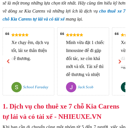
sẽ là một trong những lựa chọn tốt nhất. Hãy cùng tìm hiểu kỹ hơn
về dòng xe Kia Carens và những lợi ích là dịch vụ
cho thuê xe 7
chỗ Kia Carens tự lái và có tài xế
mang lại.
Xe chạy êm, dịch vụ
Mình vừa đặt 1 chiếc
Xe 
tốt, lái xe thân thiện
limousine để đi gặp
vừa
dễ thương.
đối tác, xe còn khá
đã t
mới và tốt. Tài xế thì
ngh
dễ thương và nhiệt
tình. Mình thấy
School Faraday
Jack Scob
nhieuxe.vn còn có
cho thuê xe
1. Dịch vụ cho thuê xe 7 chỗ Kia Carens
4,7,16,29,45. Sắp tới
cuối năm công ty đi
tự lái và có tài xế - NHIEUXE.VN
du...
Khi bạn cần di chuyển cùng một nhóm từ 5 đến 7 người, việc sắp