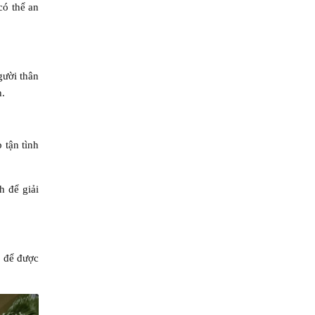
có thể an
gười thân
h.
 tận tình
h để giải
7 để được