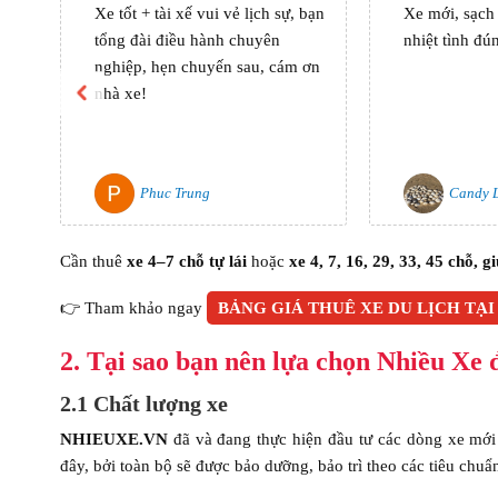
Xe tốt + tài xế vui vẻ lịch sự, bạn
Xe mới, sạch s
tổng đài điều hành chuyên
nhiệt tình đú
nghiệp, hẹn chuyến sau, cám ơn
nhà xe!
Phuc Trung
Candy 
Cần thuê
xe 4–7 chỗ tự lái
hoặc
xe 4, 7, 16, 29, 33, 45 chỗ, 
👉 Tham khảo ngay
BẢNG GIÁ THUÊ XE DU LỊCH TẠI
2. Tại sao bạn nên lựa chọn Nhiều Xe 
2.1 Chất lượng xe
NHIEUXE.VN
đã và đang thực hiện đầu tư các dòng xe mới 
đây, bởi toàn bộ sẽ được bảo dưỡng, bảo trì theo các tiêu chuẩ