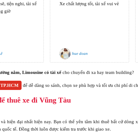
ẽ, tiện nghi, tài xế
Xe chất lượng tốt, tài xế vui vẻ
ng giờ
Lê
hue doan
giường nằm, Limousine có tài xế
cho chuyến đi xa hay team building?
 TP.HCM
để dễ dàng so sánh, chọn xe phù hợp và tối ưu chi phí di c
để thuê xe đi Vũng Tàu
và hiện đại nhất hiện nay. Bạn có thể yên tâm khi thuê bất cứ dòng x
n quốc tế. Đồng thời luôn được kiểm tra trước khi giao xe.