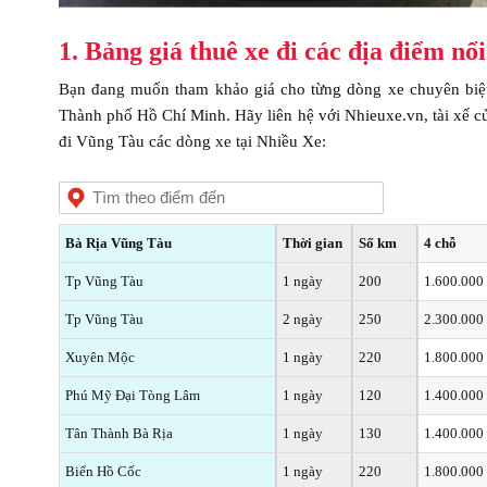
1. Bảng giá thuê xe đi các địa điểm nổ
Bạn đang muốn tham khảo giá cho từng dòng xe chuyên biệt,
Thành phố Hồ Chí Minh. Hãy liên hệ với Nhieuxe.vn, tài xế củ
đi Vũng Tàu các dòng xe tại Nhiều Xe:
Bà Rịa Vũng Tàu
Thời gian
Số km
4 chỗ
Tp Vũng Tàu
1 ngày
200
1.600.000
Tp Vũng Tàu
2 ngày
250
2.300.000
Xuyên Mộc
1 ngày
220
1.800.000
Phú Mỹ Đại Tòng Lâm
1 ngày
120
1.400.000
Tân Thành Bà Rịa
1 ngày
130
1.400.000
Biển Hồ Cốc
1 ngày
220
1.800.000