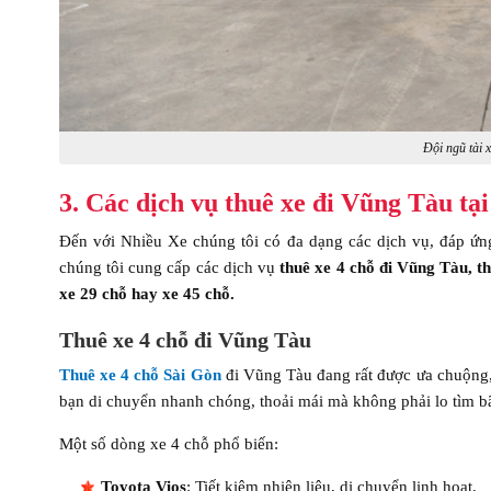
Đội ngũ tài x
3. Các dịch vụ thuê xe đi Vũng Tàu tạ
Đến với Nhiều Xe chúng tôi có đa dạng các dịch vụ, đáp ứn
chúng tôi cung cấp các dịch vụ
thuê xe 4 chỗ đi Vũng Tàu, t
xe 29 chỗ hay xe 45 chỗ.
Thuê xe 4 chỗ đi Vũng Tàu
Thuê xe 4 chỗ Sài Gòn
đi Vũng Tàu đang rất được ưa chuộng, 
bạn di chuyển nhanh chóng, thoải mái mà không phải lo tìm bã
Một số dòng xe 4 chỗ phổ biến:
Toyota Vios
: Tiết kiệm nhiên liệu, di chuyển linh hoạt.