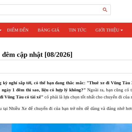
ĐIỂM ĐẾN
BẢNG GIÁ
TIN TỨC
GIỚI THIỆU
1 đêm cập nhật [08/2026]
 kỳ nghỉ sắp tới, có thể bạn đang thắc mắc: "Thuê xe đi Vũng Tàu 
ngày 1 đêm thì sao, liệu có hợp lý không?"
Ngoài ra, bạn cũng có 
đi Vũng Tàu có tài xế"
có phải là lựa chọn tốt nhất cho chuyến đi của
àu tại Nhiều Xe để chuyến đi của bạn trở nên dễ dàng và đáng nhớ hơ