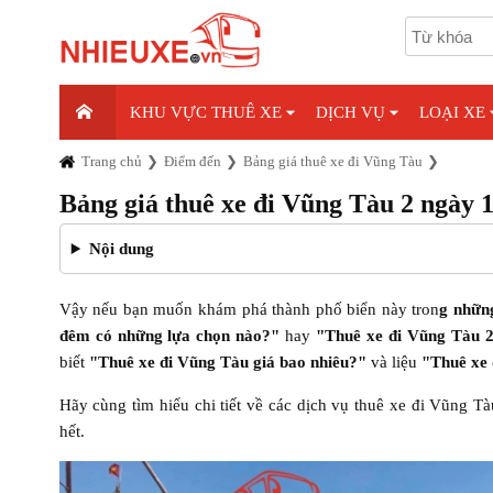
KHU VỰC THUÊ XE
DỊCH VỤ
LOẠI XE
Trang chủ
Điểm đến
Bảng giá thuê xe đi Vũng Tàu
Bảng giá thuê xe đi Vũng Tàu 2 ngày 
Nội dung
Vậy nếu bạn muốn khám phá thành phố biển này tron
g những
đêm có những lựa chọn nào?"
hay
"Thuê xe đi Vũng Tàu 2 
biết
"Thuê xe đi Vũng Tàu giá bao nhiêu?"
và liệu
"Thuê xe 
Hãy cùng tìm hiểu chi tiết về các dịch vụ thuê xe đi Vũng T
hết.