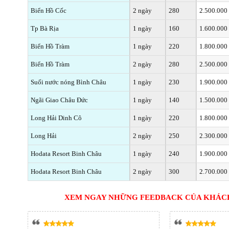
Biển Hồ Cốc
2 ngày
280
2.500.000
Tp Bà Rịa
1 ngày
160
1.600.000
Biển Hồ Tràm
1 ngày
220
1.800.000
Biển Hồ Tràm
2 ngày
280
2.500.000
Suối nước nóng Bình Châu
1 ngày
230
1.900.000
Ngãi Giao Châu Đức
1 ngày
140
1.500.000
Long Hải Dinh Cô
1 ngày
220
1.800.000
Long Hải
2 ngày
250
2.300.000
Hodata Resort Binh Châu
1 ngày
240
1.900.000
Hodata Resort Binh Châu
2 ngày
300
2.700.000
XEM NGAY NHỮNG FEEDBACK CỦA KHÁCH 