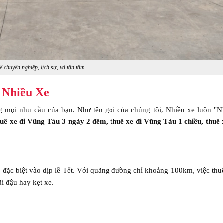
ế chuyên nghiệp, lịch sự, và tận tâm
i Nhiều Xe
g mọi nhu cầu của bạn. Như tên gọi của chúng tôi, Nhiều xe luôn "N
huê xe đi Vũng Tàu 3 ngày 2 đêm, thuê xe đi Vũng Tàu 1 chiều, thuê 
đặc biệt vào dịp lễ Tết. Với quãng đường chỉ khoảng 100km, việc thu
i đậu hay kẹt xe.