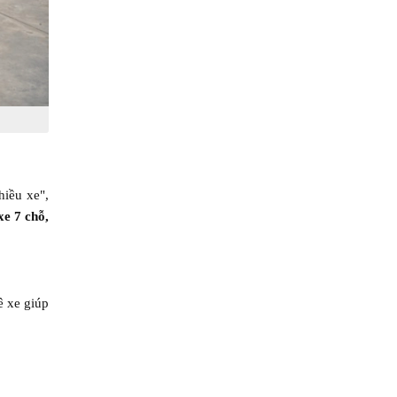
hiều xe",
xe 7 chỗ,
ê xe giúp