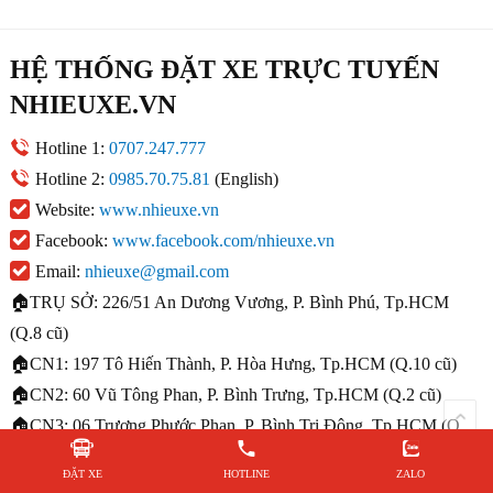
HỆ THỐNG ĐẶT XE TRỰC TUYẾN
NHIEUXE.VN
Hotline 1:
0707.247.777
Hotline 2:
0985.70.75.81
(English)
Website:
www.nhieuxe.vn
Facebook:
www.facebook.com/nhieuxe.vn
Email:
nhieuxe@gmail.com
🏠TRỤ SỞ: 226/51 An Dương Vương, P. Bình Phú, Tp.HCM
(Q.8 cũ)
🏠CN1: 197 Tô Hiến Thành, P. Hòa Hưng, Tp.HCM (Q.10 cũ)
🏠CN2: 60 Vũ Tông Phan, P. Bình Trưng, Tp.HCM (Q.2 cũ)
🏠CN3: 06 Trương Phước Phan, P. Bình Trị Đông, Tp.HCM (Q.
Bình Tân cũ)
ĐẶT XE
HOTLINE
ZALO
🏠CN4: 183 Tân Sơn, P. Tân Sơn, Tp.HCM (Q. Tân Bình cũ)