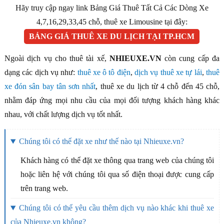
Hãy truy cập ngay link Bảng Giá Thuê Tất Cả Các Dòng Xe
4,7,16,29,33,45 chỗ, thuê xe Limousine tại đây:
BẢNG GIÁ THUÊ XE DU LỊCH TẠI TP.HCM
Ngoài dịch vụ cho thuê tài xế,
NHIEUXE.VN
còn cung cấp đa
dạng các dịch vụ như:
thuê xe ô tô điện
,
dịch vụ thuê xe tự lái
,
thuê
xe đón sân bay tân sơn nhất
, thuê xe du lịch từ 4 chỗ đến 45 chỗ,
nhằm đáp ứng mọi nhu cầu của mọi đối tượng khách hàng khác
nhau, với chất lượng dịch vụ tốt nhất.
Chúng tôi có thể đặt xe như thế nào tại Nhieuxe.vn?
Khách hàng có thể đặt xe thông qua trang web của chúng tôi
hoặc liên hệ với chúng tôi qua số điện thoại được cung cấp
trên trang web.
Chúng tôi có thể yêu cầu thêm dịch vụ nào khác khi thuê xe
của Nhieuxe.vn không?