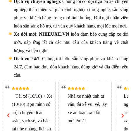
Dịch vụ chuyên nghiệp
: Chúng tôi có đội ngũ tài xế chuyên
nghiệp, thân thiện và giàu kinh nghiệm trong nghề, sẵn sàng
phục vụ khách hàng trong mọi tình huống. Đội ngũ nhân viên
luôn sẵn sàng hỗ trợ, tư vấn quý khách hàng mọi lúc mọi nơi.
Xe đời mới
:
NHIEUXE.VN
luôn đảm bảo cung cấp xe đời
mới, đáp ứng tất cả các nhu cầu của khách hàng về chất
lượng và tiện nghi.
Dịch vụ 24/7
: Chúng tôi luôn sẵn sàng phục vụ khách hàng
24/7, đảm bảo đưa đón khách hàng đúng giờ và địa điểm yêu
cầu.
+ Tài xế (10/10) + Xe
Nhà xe nhiệt tình tư
Lúc
(10/10) Bọn mình có
vấn, tài xế vui vẻ, láy
ngh
một chuyến đi an
xe an toàn, xe đời
bên
toàn, sạch sẻ, và bác
mới êm ái
xe đ
tài nhẹ nhàng, lịch sự.
thươ