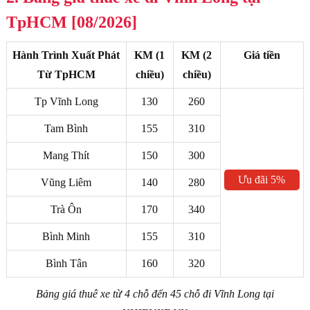
TpHCM [08/2026]
Hành Trình Xuất Phát
KM (1
KM (2
Giá tiền
Từ TpHCM
chiều)
chiều)
Tp Vĩnh Long
130
260
Tam Bình
155
310
Mang Thít
150
300
Ưu đãi 5%
Vũng Liêm
140
280
qua ZALO
Trà Ôn
170
340
Bình Minh
155
310
Bình Tân
160
320
Bảng giá thuê xe từ 4 chỗ đến 45 chỗ đi Vĩnh Long tại