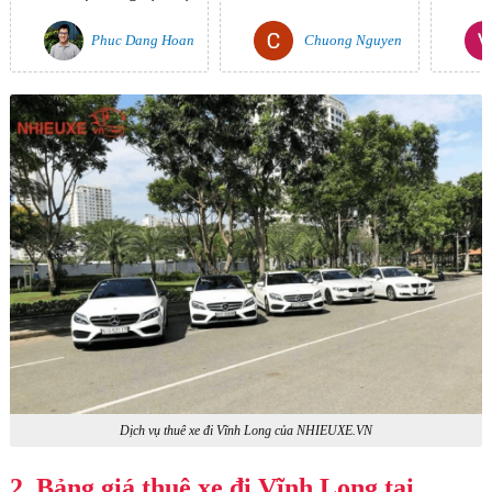
Bác rất tâm lí vì
Phuc Dang Hoan
Chuong Nguyen
không tham gia hoặc
tương tác với những
câu chuyện của
khách, mình cảm...
Dịch vụ thuê xe đi Vĩnh Long của NHIEUXE.VN
2. Bảng giá thuê xe đi Vĩnh Long tại