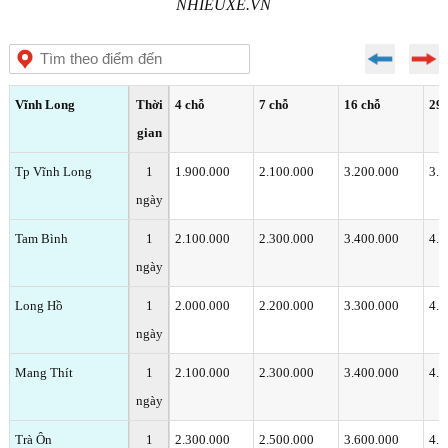
NHIEUXE.VN
Vĩnh Long
Thời
4 chỗ
7 chỗ
16 chỗ
29 
gian
Tp Vĩnh Long
1
1.900.000
2.100.000
3.200.000
3.9
ngày
Tam Bình
1
2.100.000
2.300.000
3.400.000
4.1
ngày
Long Hồ
1
2.000.000
2.200.000
3.300.000
4.0
ngày
Mang Thít
1
2.100.000
2.300.000
3.400.000
4.1
ngày
Trà Ôn
1
2.300.000
2.500.000
3.600.000
4.5