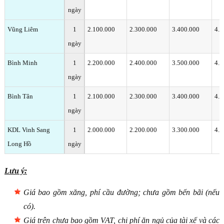
ngày
Vũng Liêm
1
2.100.000
2.300.000
3.400.000
4.1
ngày
Bình Minh
1
2.200.000
2.400.000
3.500.000
4.2
ngày
Bình Tân
1
2.100.000
2.300.000
3.400.000
4.1
ngày
KDL Vinh Sang
1
2.000.000
2.200.000
3.300.000
4.0
Long Hồ
ngày
Lưu ý:
Giá bao gồm xăng, phí cầu đường; chưa gồm bến bãi (nếu
có).
Giá trên chưa bao gồm VAT, chi phí ăn ngủ của tài xế và các