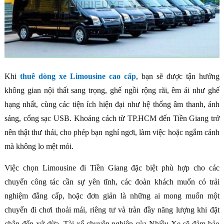
Khi
thuê dòng xe Limousine cao cấp
, bạn sẽ được tận hưởng
không gian nội thất sang trọng, ghế ngồi rộng rãi, êm ái như ghế
hạng nhất, cùng các tiện ích hiện đại như hệ thống âm thanh, ánh
sáng, cổng sạc USB. Khoảng cách từ TP.HCM đến Tiền Giang trở
nên thật thư thái, cho phép bạn nghỉ ngơi, làm việc hoặc ngắm cảnh
mà không lo mệt mỏi.
Việc chọn Limousine đi Tiền Giang đặc biệt phù hợp cho các
chuyến công tác cần sự yên tĩnh, các đoàn khách muốn có trải
nghiệm đẳng cấp, hoặc đơn giản là những ai mong muốn một
chuyến đi chơi thoải mái, riêng tư và tràn đầy năng lượng khi đặt
chân đến xứ dừa. Tài xế chuyên nghiệp của Nhiều Xe sẽ đảm bảo