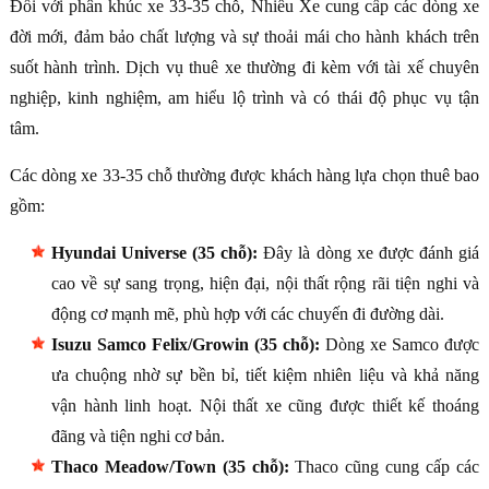
Đối với phân khúc xe 33-35 chỗ, Nhiều Xe cung cấp các dòng xe
đời mới, đảm bảo chất lượng và sự thoải mái cho hành khách trên
suốt hành trình. Dịch vụ thuê xe thường đi kèm với tài xế chuyên
nghiệp, kinh nghiệm, am hiểu lộ trình và có thái độ phục vụ tận
tâm.
Các dòng xe 33-35 chỗ thường được khách hàng lựa chọn thuê bao
gồm:
Hyundai Universe (35 chỗ):
Đây là dòng xe được đánh giá
cao về sự sang trọng, hiện đại, nội thất rộng rãi tiện nghi và
động cơ mạnh mẽ, phù hợp với các chuyến đi đường dài.
Isuzu Samco Felix/Growin (35 chỗ):
Dòng xe Samco được
ưa chuộng nhờ sự bền bỉ, tiết kiệm nhiên liệu và khả năng
vận hành linh hoạt. Nội thất xe cũng được thiết kế thoáng
đãng và tiện nghi cơ bản.
Thaco Meadow/Town (35 chỗ):
Thaco cũng cung cấp các