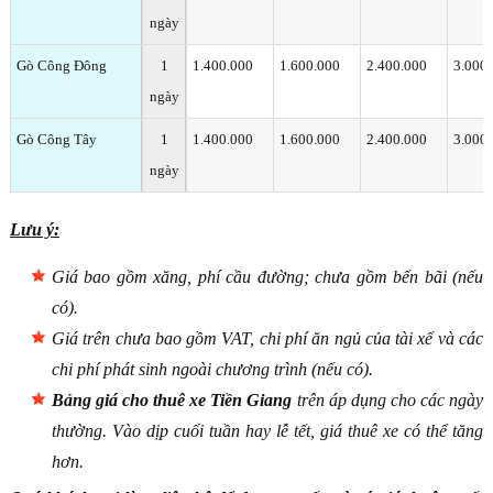
ngày
Gò Công Đông
1
1.400.000
1.600.000
2.400.000
3.000
ngày
Gò Công Tây
1
1.400.000
1.600.000
2.400.000
3.000
ngày
Lưu ý:
Giá bao gồm xăng, phí cầu đường; chưa gồm bến bãi (nếu
có).
Giá trên chưa bao gồm VAT, chi phí ăn ngủ của tài xế và các
chi phí phát sinh ngoài chương trình (nếu có).
Bảng giá cho thuê xe Tiền Giang
trên áp dụng cho các ngày
thường. Vào dịp cuối tuần hay lễ tết, giá thuê xe có thể tăng
hơn.