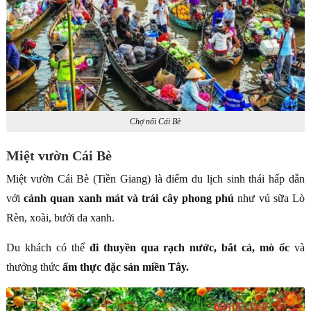
Chợ nổi Cái Bè
Miệt vườn Cái Bè
Miệt vườn Cái Bè (Tiền Giang) là điểm du lịch sinh thái hấp dẫn
với
cảnh quan xanh mát và trái cây phong phú
như vú sữa Lò
Rèn, xoài, bưởi da xanh.
Du khách có thể
đi thuyền qua rạch nước, bắt cá, mò ốc
và
thưởng thức
ẩm thực đặc sản miền Tây.