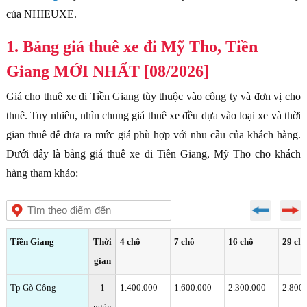
của NHIEUXE.
1. Bảng giá thuê xe đi Mỹ Tho, Tiền
Giang MỚI NHẤT [08/2026]
Giá cho thuê xe đi Tiền Giang tùy thuộc vào công ty và đơn vị cho
thuê. Tuy nhiên, nhìn chung giá thuê xe đều dựa vào loại xe và thời
gian thuê để đưa ra mức giá phù hợp với nhu cầu của khách hàng.
Dưới đây là bảng giá thuê xe đi Tiền Giang, Mỹ Tho cho khách
hàng tham khảo:
Tiền Giang
Thời
4 chỗ
7 chỗ
16 chỗ
29 ch
gian
Tp Gò Công
1
1.400.000
1.600.000
2.300.000
2.800
ngày