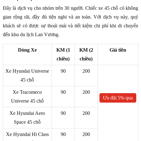
Đây là dịch vụ cho nhóm trên 30 người. Chiếc xe 45 chỗ có không
gian rộng rãi, đầy đủ tiện nghi và an toàn. Với dịch vụ này, quý
khách sẽ có được sự thoải mái và tiết kiệm chi phí khi di chuyển
đến khu du lịch Lan Vương.
Dòng Xe
KM (1
KM (2
Giá tiền
chiều)
chiều)
Xe Hyundai Universe
90
200
45 chỗ
Xe Tracomeco
90
200
Ưu đãi 5% qua
Universe 45 chỗ
ZALO
Xe Hyundai Aero
90
200
Space 45 chỗ
Xe Hyundai Hi Class
90
200