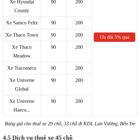
Xe Hyundai
90
200
County
Xe Samco Felix
90
200
Xe Thaco Town
90
200
Ưu đãi 5% qua
ZALO
Xe Thaco
90
200
Meadow
Xe Tracomeco
90
200
Xe Universe
90
200
Global
Xe Universe
90
200
Haeco...
Bảng giá cho thuê xe 29 chỗ, 33 chỗ đi KDL Lan Vương, Bến Tre
4.5 Dịch vụ thuê xe 45 chỗ