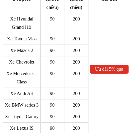
chiều)
chiều)
Xe Hyundai
90
200
Grand I10
Xe Toyota Vios
90
200
Xe Mazda 2
90
200
Xe Chevrolet
90
200
Ưu đãi 5% qua
Xe Mercedes C-
90
200
ZALO
Class
Xe Audi A4
90
200
Xe BMW series 3
90
200
Xe Toyota Camry
90
200
Xe Lexus IS
90
200