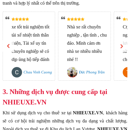
tranh và hợp lý nhất có thể trên thị trường.
xe tốt trải nghiệm tốt
Nhà xe rất chuyên
Cty
tài xế nhiệt tình thân
nghiệp , tận tình , chu
nghi
thiện, Tài xế uy tín
đáo. Mình cảm ơn
lượn
chuyên nghiệp sẽ có
nhà xe nhiều nhiều
sử 
dịp ủng hộ tiếp đánh
nhé !!
cho 
giá 05 sao chất lượng
ủng
Chau Vinh Cuong
Đức Phong Trần
tuyệt vời.
cầu
- SGD&ĐT
3. Những dịch vụ được cung cấp tại
NHIEUXE.VN
Khi sử dụng dịch vụ cho thuê xe tại
NHIEUXE.VN
, khách hàng
sẽ có cơ hội trải nghiệm những dịch vụ đa dạng và chất lượng.
Ngoài dịch vụ thuê xe đi Khu du lịch Lan Vương,
NHIEUXE.VN