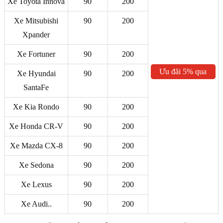
Xe Toyota Innova
90
200
Xe Mitsubishi
90
200
Xpander
Xe Fortuner
90
200
Ưu đãi 5% qua
Xe Hyundai
90
200
ZALO
SantaFe
Xe Kia Rondo
90
200
Xe Honda CR-V
90
200
Xe Mazda CX-8
90
200
Xe Sedona
90
200
Xe Lexus
90
200
Xe Audi..
90
200