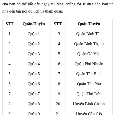
của bạn có thể bắt đầu ngay tại Nhà, chúng tôi sẽ đưa đón bạn từ
nhà đến tận nơi du lịch và thăm quan.
STT
Quận/Huyện
STT
Quận/Huyện
1
Quận 1
13
Quận Bình Tân
2
Quận 2
14
Quận Bình Thạnh
3
Quận 3
15
Quận Gò Vấp
4
Quận 4
16
Quận Phú Nhuận
5
Quận 5
17
Quận Tân Bình
6
Quận 6
18
Quận Tân Phú
7
Quận 7
19
Quận Thủ Đức
8
Quận 8
20
Huyện Bình Chánh
9
Quận 9
21
Huyện Cần Giờ