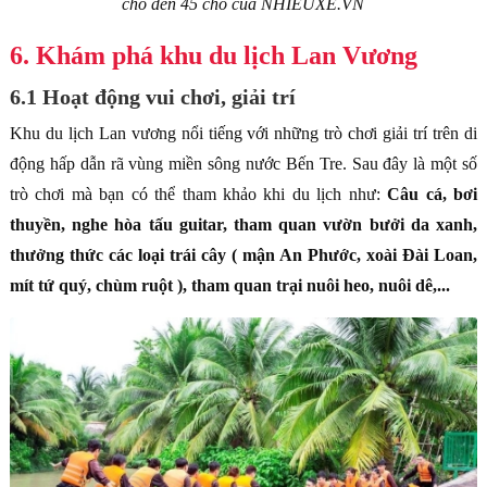
chỗ đến 45 chỗ của NHIEUXE.VN
6. Khám phá khu du lịch Lan Vương
6.1 Hoạt động vui chơi, giải trí
Khu du lịch Lan vương nổi tiếng với những trò chơi giải trí trên di
động hấp dẫn rã vùng miền sông nước Bến Tre. Sau đây là một số
trò chơi mà bạn có thể tham khảo khi du lịch như:
Câu cá, bơi
thuyền, nghe hòa tấu guitar, tham quan vườn bưởi da xanh,
thưởng thức các loại trái cây ( mận An Phước, xoài Đài Loan,
mít tứ quý, chùm ruột ), tham quan trại nuôi heo, nuôi dê,...