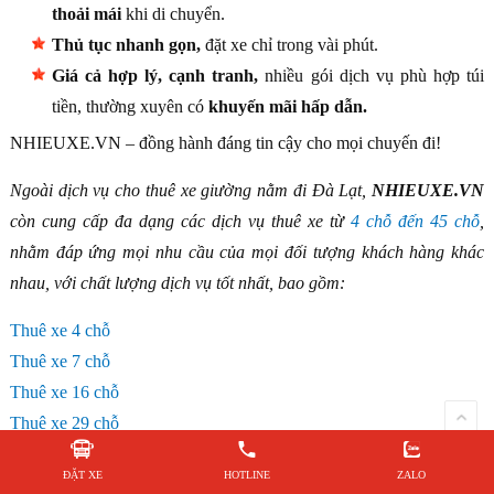
thoải mái
khi di chuyển.
Thủ tục nhanh gọn,
đặt xe chỉ trong vài phút.
Giá cả hợp lý, cạnh tranh,
nhiều gói dịch vụ phù hợp túi
tiền, thường xuyên có
khuyến mãi hấp dẫn.
NHIEUXE.VN – đồng hành đáng tin cậy cho mọi chuyến đi!
Ngoài dịch vụ cho thuê xe giường nằm đi Đà Lạt,
NHIEUXE.VN
còn cung cấp đa dạng các dịch vụ thuê xe từ
4 chỗ đến 45 chỗ
,
nhằm đáp ứng mọi nhu cầu của mọi đối tượng khách hàng khác
nhau, với chất lượng dịch vụ tốt nhất, bao gồm:
Thuê xe 4 chỗ
Thuê xe 7 chỗ
Thuê xe 16 chỗ
Thuê xe 29 chỗ
Thuê xe 33 chỗ
ĐẶT XE
HOTLINE
ZALO
Thuê xe 45 chỗ