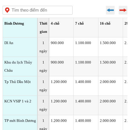
Bình Dương
Thời
4 chỗ
7 chỗ
16 chỗ
29 
gian
Dĩ An
1
900.000
1.100.000
1.500.000
2.0
ngày
Khu du lịch Thủy
1
900.000
1.100.000
1.500.000
2.0
Châu
ngày
Tp Thủ Dầu Một
1
1.200.000
1.400.000
2.000.000
2.5
ngày
KCN VSIP 1 và 2
1
1.200.000
1.400.000
2.000.000
2.5
ngày
TP mới Bình Dương
1
1.200.000
1.400.000
2.000.000
2.5
ngày