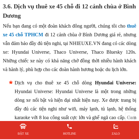
3.6. Dịch vụ thuê xe 45 chỗ đi 12 cảnh chùa ở Bình
Dương
Nếu bạn đang có một đoàn khách đông người, chúng tôi cho
thuê
xe 45 chỗ TPHCM
đi 12 cảnh chùa ở Bình Dương giá rẻ, nhưng
vẫn đảm bảo đầy đủ tiện nghi, tại NHIEUXE.VN đang có các dòng
xe: Hyundai Universe, Thaco Universe, Thaco Bluesky 120s.
Những chiếc xe này có khả năng chở đồng thời nhiều hành khách
và hành lý, phù hợp cho các đoàn hành hương hoặc du lịch lớn.
Dịch vụ cho thuê xe 45 chỗ dòng
Hyundai Universe:
Hyundai Universe: Hyundai Universe là một trong những
dòng xe nổi bật và hiện đại nhất hiện nay. Xe được trang bị
đầy đủ các tiện nghi như wifi, máy lạnh, tủ lạnh, hệ thống
karaoke với 8 loa công suất cực lớn và ghế ngã cao cấp. Cam
kết mang đến sự hài lòng cho những khách hàng khó tính
ĐẶT XE
HOTLINE
ZALO
nhất.